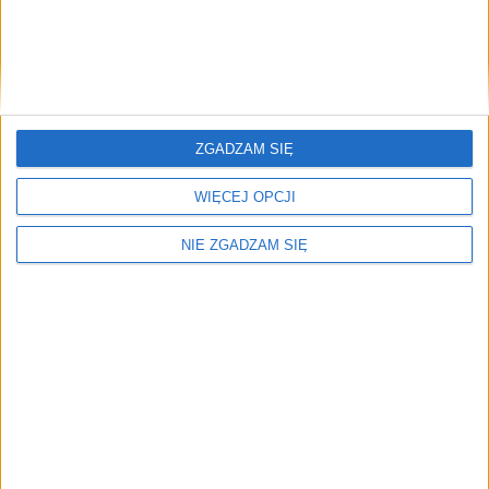
Edukacja
28 lis 2024
Anna Dymna w rozmowie dla KRKnews.pl: O
odwadze, marzeniach i Festiwalu Zaczarowanej
Piosenki
ZGADZAM SIĘ
W rozmowie z Anną Dymną, inicjatorką Festiwalu Zaczarowanej
Piosenki, poznajemy kulisy tego wyjątkowego wydarzenia, jego
WIĘCEJ OPCJI
wpływ na życie osób z…
NIE ZGADZAM SIĘ
🕒 3 min
👁️ 848
🔥
Najczęściej czytane
TOP 5
1)
Robert Makłowicz na obiedzie z seniorami w kultowej
„Stylowej” (ZDJĘCIA)
2)
Kraków świętuje Maj Równości. Miesiąc równości,
różnorodności i odwagi by być sobą