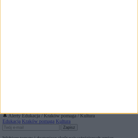
3)
Anna Dymna w rozmowie dla KRKnews.pl: O odwadze,
marzeniach i Festiwalu Zaczarowanej Piosenki
4)
Specjalny pociąg WOŚP przejedzie przez Kraków w drodze do
Warszawy
5)
Trzeci Krakowski Kongres Miejski. Dziwne wydatki na kawę
📰
Czytaj też
Anna Dymna w rozmowie dla KRKnews.pl: O odwadze,
marzeniach i Festiwalu Zaczarowanej Piosenki
Edukacja
🕒 17:34
Alerty / Newsletter
bez spamu
🔔 Alerty
Edukacja / Kraków pomaga / Kultura
Edukacja
Kraków pomaga
Kultura
Zapisz