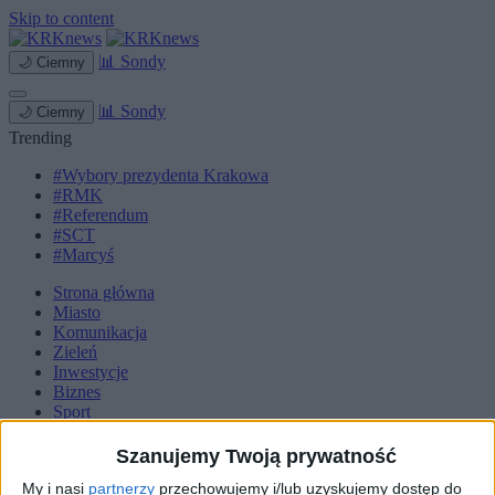
Skip to content
📊
Sondy
🌙
Ciemny
📊
Sondy
🌙
Ciemny
Trending
#Wybory prezydenta Krakowa
#RMK
#Referendum
#SCT
#Marcyś
Strona główna
Miasto
Komunikacja
Zieleń
Inwestycje
Biznes
Sport
Kultura
Małopolska
Szanujemy Twoją prywatność
Kryminalne
My i nasi
partnerzy
przechowujemy i/lub uzyskujemy dostęp do