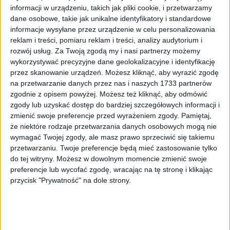
Tag
#wydarzenia społeczne
informacji w urządzeniu, takich jak pliki cookie, i przetwarzamy
dane osobowe, takie jak unikalne identyfikatory i standardowe
#wydarzenia społeczne
informacje wysyłane przez urządzenie w celu personalizowania
reklam i treści, pomiaru reklam i treści, analizy audytorium i
rozwój usług.
Za Twoją zgodą my i nasi partnerzy możemy
5
artykułów
Edukacja
Kraków pomaga
Kultura
Miasto
Mobilność
wykorzystywać precyzyjne dane geolokalizacyjne i identyfikację
Sortuj:
przez skanowanie urządzeń. Możesz kliknąć, aby wyrazić zgodę
Kategoria:
na przetwarzanie danych przez nas i naszych 1733 partnerów
zgodnie z opisem powyżej. Możesz też kliknąć, aby odmówić
zgody lub uzyskać dostęp do bardziej szczegółowych informacji i
TOP
Kraków pomaga
·
17 maj 2025
zmienić swoje preferencje przed wyrażeniem zgody.
Pamiętaj,
że niektóre rodzaje przetwarzania danych osobowych mogą nie
Robert Makłowicz na obiedzie z
wymagać Twojej zgody, ale masz prawo sprzeciwić się takiemu
seniorami w kultowej „Stylowej”
przetwarzaniu. Twoje preferencje będą mieć zastosowanie tylko
(ZDJĘCIA)
do tej witryny. Możesz w dowolnym momencie zmienić swoje
preferencje lub wycofać zgodę, wracając na tę stronę i klikając
Zamiast kameralnej kawy – wspólny obiad dla 50 seniorów.
przycisk "Prywatność" na dole strony.
Fundacja „Zróbmy Sobie Kraków” w oryginalny sposób
zrealizowała wylicytowane spotkanie z Robertem Makłowiczem w
ramach Wielkiej…
🕒 2 min
👁️ 1,2 tys.