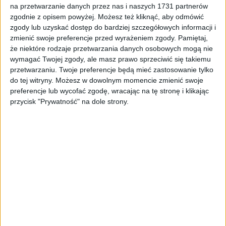
na przetwarzanie danych przez nas i naszych 1731 partnerów
Tag
#wypadek śmiertelny na torach
zgodnie z opisem powyżej. Możesz też kliknąć, aby odmówić
#wypadek śmiertelny na torach
zgody lub uzyskać dostęp do bardziej szczegółowych informacji i
zmienić swoje preferencje przed wyrażeniem zgody.
Pamiętaj,
że niektóre rodzaje przetwarzania danych osobowych mogą nie
1
artykułów
Bulwary
Najnowsze
Region
wymagać Twojej zgody, ale masz prawo sprzeciwić się takiemu
Sortuj:
przetwarzaniu. Twoje preferencje będą mieć zastosowanie tylko
Kategoria:
do tej witryny. Możesz w dowolnym momencie zmienić swoje
preferencje lub wycofać zgodę, wracając na tę stronę i klikając
przycisk "Prywatność" na dole strony.
TOP
Bulwary
·
22 paź 2022
Śmierć na torach. Na wiele godzin
wstrzymano ruch pociągów między
Tarnowem a Krakowem
Do tragicznego w skutkach wypadku na torach między Krakowem
a Przemyślem doszło w piątkowy wieczór. Na stacji kolejowej w
Mościcach pod kołami pociągu zginął ok.…
🕒 1 min
👁️ 901