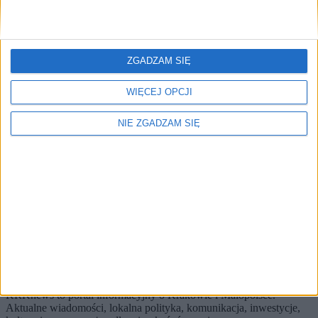
Brak artykułów z tym tagiem.
🔥
Najczęściej czytane
ZGADZAM SIĘ
TOP 5
WIĘCEJ OPCJI
1)
Śmierć na torach. Na wiele godzin wstrzymano ruch pociągów
NIE ZGADZAM SIĘ
między Tarnowem a Krakowem
Alerty / Newsletter
bez spamu
🔔 Alerty
Bulwary / Najnowsze / Region
Bulwary
Najnowsze
Region
Zapisz
Wybierz tematy i dostaniesz skrót najważniejszych zmian.
KRKnews to portal informacyjny o Krakowie i Małopolsce.
Aktualne wiadomości, lokalna polityka, komunikacja, inwestycje,