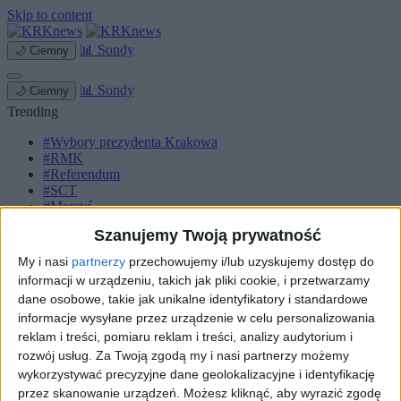
Skip to content
📊
Sondy
🌙
Ciemny
📊
Sondy
🌙
Ciemny
Trending
#Wybory prezydenta Krakowa
#RMK
#Referendum
#SCT
#Marcyś
Szanujemy Twoją prywatność
Strona główna
Miasto
My i nasi
partnerzy
przechowujemy i/lub uzyskujemy dostęp do
Komunikacja
informacji w urządzeniu, takich jak pliki cookie, i przetwarzamy
Zieleń
dane osobowe, takie jak unikalne identyfikatory i standardowe
Inwestycje
Biznes
informacje wysyłane przez urządzenie w celu personalizowania
Sport
reklam i treści, pomiaru reklam i treści, analizy audytorium i
Kultura
rozwój usług.
Za Twoją zgodą my i nasi partnerzy możemy
Małopolska
wykorzystywać precyzyjne dane geolokalizacyjne i identyfikację
Kryminalne
przez skanowanie urządzeń. Możesz kliknąć, aby wyrazić zgodę