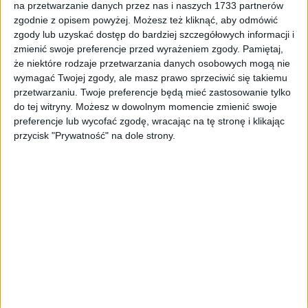
na przetwarzanie danych przez nas i naszych 1733 partnerów
Tag
#zalana
zgodnie z opisem powyżej. Możesz też kliknąć, aby odmówić
zgody lub uzyskać dostęp do bardziej szczegółowych informacji i
#zalana
zmienić swoje preferencje przed wyrażeniem zgody.
Pamiętaj,
że niektóre rodzaje przetwarzania danych osobowych mogą nie
1
artykułów
Miasto
Mobilność
Najnowsze
Turystyka
wymagać Twojej zgody, ale masz prawo sprzeciwić się takiemu
Sortuj:
przetwarzaniu. Twoje preferencje będą mieć zastosowanie tylko
Kategoria:
do tej witryny. Możesz w dowolnym momencie zmienić swoje
preferencje lub wycofać zgodę, wracając na tę stronę i klikając
przycisk "Prywatność" na dole strony.
TOP
Miasto
·
13 lip 2023
Zalana Wieliczka. Nawałnica „zatopiła”
centrum miasta
Od godziny mieszkańcy Wieliczki mierzą się z intensywnymi
opadami deszczu. Nawałnica „zatopiła” centrum miasta. Zalane są
ulice: Słowackiego, Powstania Warszawskiego, Sienkiewicza,
Limanowskiego. Po godzinie 14:00…
🕒 1 min
👁️ 5,4 tys.