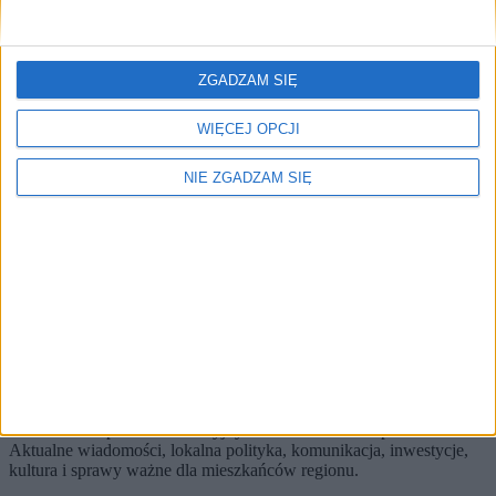
Brak artykułów z tym tagiem.
🔥
ZGADZAM SIĘ
Najczęściej czytane
TOP 5
WIĘCEJ OPCJI
1)
Zalana Wieliczka. Nawałnica „zatopiła” centrum miasta
NIE ZGADZAM SIĘ
Alerty / Newsletter
bez spamu
🔔 Alerty
Miasto / Mobilność / Najnowsze
Miasto
Mobilność
Najnowsze
Zapisz
Wybierz tematy i dostaniesz skrót najważniejszych zmian.
KRKnews to portal informacyjny o Krakowie i Małopolsce.
Aktualne wiadomości, lokalna polityka, komunikacja, inwestycje,
kultura i sprawy ważne dla mieszkańców regionu.