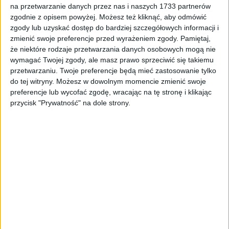
na przetwarzanie danych przez nas i naszych 1733 partnerów
Tag
#zgony
zgodnie z opisem powyżej. Możesz też kliknąć, aby odmówić
#zgony
zgody lub uzyskać dostęp do bardziej szczegółowych informacji i
zmienić swoje preferencje przed wyrażeniem zgody.
Pamiętaj,
że niektóre rodzaje przetwarzania danych osobowych mogą nie
1
artykułów
Koronawirus
Najnowsze
wymagać Twojej zgody, ale masz prawo sprzeciwić się takiemu
Sortuj:
przetwarzaniu. Twoje preferencje będą mieć zastosowanie tylko
Kategoria:
do tej witryny. Możesz w dowolnym momencie zmienić swoje
preferencje lub wycofać zgodę, wracając na tę stronę i klikając
przycisk "Prywatność" na dole strony.
TOP
Koronawirus
·
22 kwi 2021
Koronawirus – 22 kwietnia 2021. Spada
liczba zakażeń, zajętych łóżek i
respiratorów, ale nie zgonów
Czwartek, 22 kwietnia 2021 roku przynosi znaczące spadki liczby
nowych zakażeń koronawirusem, zajętych łóżek i respiratorów.
Niestety – nadal na wysokim poziomie utrzymuje się liczba…
🕒 2 min
👁️ 751