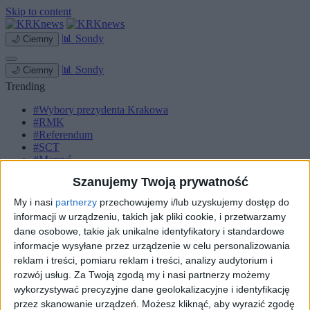
Skip to content
📊
Sondy
🌙
Ciemny
📊
Sondy
🌙
Ciemny
Trending
#Wybory prezydenta Krakowa
#RMK
#Referendum
#SCT
#Marcyś
Szanujemy Twoją prywatność
Strona główna
Miasto
My i nasi
partnerzy
przechowujemy i/lub uzyskujemy dostęp do
Komunikacja
informacji w urządzeniu, takich jak pliki cookie, i przetwarzamy
Zieleń
dane osobowe, takie jak unikalne identyfikatory i standardowe
Inwestycje
Biznes
informacje wysyłane przez urządzenie w celu personalizowania
Sport
reklam i treści, pomiaru reklam i treści, analizy audytorium i
Kultura
rozwój usług.
Za Twoją zgodą my i nasi partnerzy możemy
Małopolska
wykorzystywać precyzyjne dane geolokalizacyjne i identyfikację
Kryminalne
przez skanowanie urządzeń. Możesz kliknąć, aby wyrazić zgodę