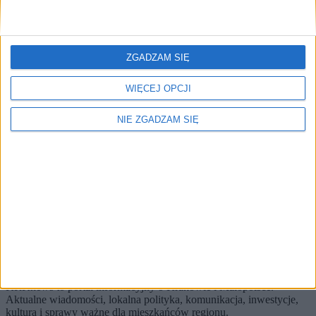
Brak artykułów z tym tagiem.
🔥
Najczęściej czytane
ZGADZAM SIĘ
TOP 5
WIĘCEJ OPCJI
1)
Wiemy, jak zmienią się linie tramwajowe po otwarciu Trasy
Łagiewnickiej
NIE ZGADZAM SIĘ
Alerty / Newsletter
bez spamu
🔔 Alerty
Dzielnice / Inwestycje / Miasto
Dzielnice
Inwestycje
Miasto
Zapisz
Wybierz tematy i dostaniesz skrót najważniejszych zmian.
KRKnews to portal informacyjny o Krakowie i Małopolsce.
Aktualne wiadomości, lokalna polityka, komunikacja, inwestycje,
kultura i sprawy ważne dla mieszkańców regionu.