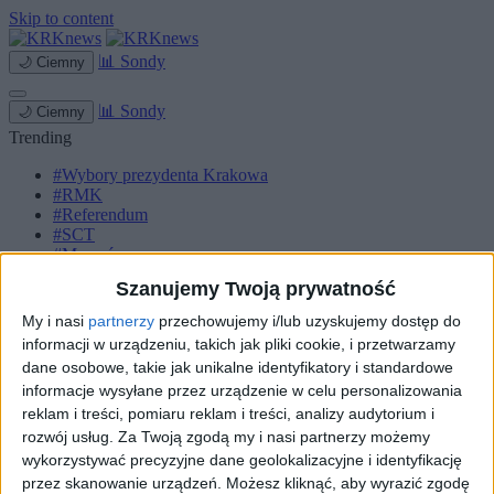
Skip to content
📊
Sondy
🌙
Ciemny
📊
Sondy
🌙
Ciemny
Trending
#Wybory prezydenta Krakowa
#RMK
#Referendum
#SCT
#Marcyś
Szanujemy Twoją prywatność
Strona główna
Miasto
My i nasi
partnerzy
przechowujemy i/lub uzyskujemy dostęp do
Komunikacja
informacji w urządzeniu, takich jak pliki cookie, i przetwarzamy
Zieleń
dane osobowe, takie jak unikalne identyfikatory i standardowe
Inwestycje
informacje wysyłane przez urządzenie w celu personalizowania
Biznes
Sport
reklam i treści, pomiaru reklam i treści, analizy audytorium i
Kultura
rozwój usług.
Za Twoją zgodą my i nasi partnerzy możemy
Małopolska
wykorzystywać precyzyjne dane geolokalizacyjne i identyfikację
Kryminalne
przez skanowanie urządzeń. Możesz kliknąć, aby wyrazić zgodę