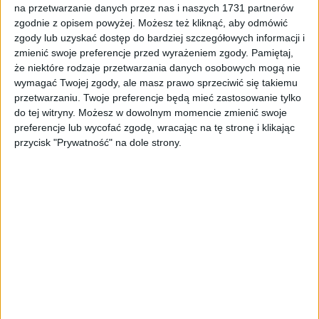
na przetwarzanie danych przez nas i naszych 1731 partnerów
Tag
#zmiany linie tramwajowe
zgodnie z opisem powyżej. Możesz też kliknąć, aby odmówić
#zmiany linie tramwajowe
zgody lub uzyskać dostęp do bardziej szczegółowych informacji i
zmienić swoje preferencje przed wyrażeniem zgody.
Pamiętaj,
że niektóre rodzaje przetwarzania danych osobowych mogą nie
1
artykułów
Dzielnice
Inwestycje
Miasto
Mobilność
Najnowsze
wymagać Twojej zgody, ale masz prawo sprzeciwić się takiemu
Sortuj:
przetwarzaniu. Twoje preferencje będą mieć zastosowanie tylko
Kategoria:
do tej witryny. Możesz w dowolnym momencie zmienić swoje
preferencje lub wycofać zgodę, wracając na tę stronę i klikając
przycisk "Prywatność" na dole strony.
TOP
Dzielnice
·
11 sie 2022
Wiemy, jak zmienią się linie tramwajowe
po otwarciu Trasy Łagiewnickiej
Otwarcie Trasy Łagiewnickiej przyniesie zmiany w przebiegu linii
tramwajowych. Korekty dotyczą czterech linii tramwajowych, w
tym trzech, które będą przebiegać przez fragment Trasy
Łagiewnickiej –…
🕒 2 min
👁️ 2,5 tys.