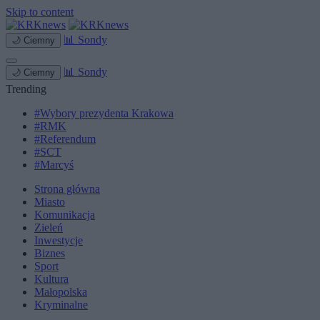
Skip to content
📊
Sondy
🌙
Ciemny
📊
Sondy
🌙
Ciemny
Trending
#Wybory prezydenta Krakowa
#RMK
#Referendum
#SCT
#Marcyś
Strona główna
Miasto
Komunikacja
Zieleń
Inwestycje
Biznes
Sport
Kultura
Małopolska
Kryminalne