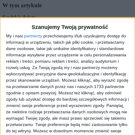
W tym artykule
Szybkie fakty
Szanujemy Twoją prywatność
Kategoria
Komunikacja
Data
27 lutego 2024
My i nasi
partnerzy
przechowujemy i/lub uzyskujemy dostęp do
Czytanie
~1 min
informacji w urządzeniu, takich jak pliki cookie, i przetwarzamy
Tematy
linia 476, mpk w krakowie, ZTP w Krakowie
dane osobowe, takie jak unikalne identyfikatory i standardowe
Komunikacja
·
27 lutego 2024
·
1 min czytania
Tryb czytania
informacje wysyłane przez urządzenie w celu personalizowania
reklam i treści, pomiaru reklam i treści, analizy audytorium i
Cztery kursy dziennie. Od marca startuje nowa linia
rozwój usług.
Za Twoją zgodą my i nasi partnerzy możemy
autobusowa (INFORMATOR)
wykorzystywać precyzyjne dane geolokalizacyjne i identyfikację
przez skanowanie urządzeń. Możesz kliknąć, aby wyrazić zgodę
Autor:
Jarosław Strzeboński
Aktualizacja:
27.02.2024
na przetwarzanie danych przez nas i naszych 1733 partnerów
Lokalizacja:
Kraków
zgodnie z opisem powyżej. Możesz też kliknąć, aby odmówić
zgody lub uzyskać dostęp do bardziej szczegółowych informacji i
Od 4 marca Zarząd Transportu Publicznego w Krakowie
zmienić swoje preferencje przed wyrażeniem zgody.
Pamiętaj,
uruchamia nową linię autobusową nr 476. Autobusy będą
że niektóre rodzaje przetwarzania danych osobowych mogą nie
kursować na trasie Kostrze OSP – Czerwone Maki P+R.
wymagać Twojej zgody, ale masz prawo sprzeciwić się takiemu
przetwarzaniu. Twoje preferencje będą mieć zastosowanie tylko
Nowa linię obsłużą mini autobusy Automet o długości 7,4 metra.
Pomimo swoich niewielkich rozmiarów mogą przewieźć
do tej witryny. Możesz w dowolnym momencie zmienić swoje