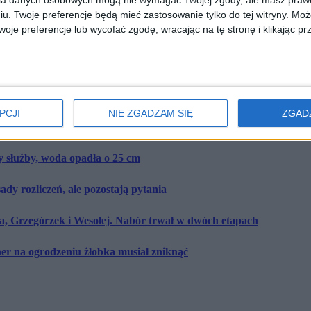
ia danych osobowych mogą nie wymagać Twojej zgody, ale masz prawo
iu. Twoje preferencje będą mieć zastosowanie tylko do tej witryny. M
je preferencje lub wycofać zgodę, wracając na tę stronę i klikając pr
y służby, woda opadła o 25 cm
Miasto · Przed chwilą
dy rozliczeń, ale pozostają pytania
Miasto · Przed chwilą
PCJI
NIE ZGADZAM SIĘ
ZGAD
y służby, woda opadła o 25 cm
dy rozliczeń, ale pozostają pytania
a, Grzegórzek i Wesołej. Nabór trwał w dwóch etapach
er na ogrodzeniu żłobka musiał zniknąć