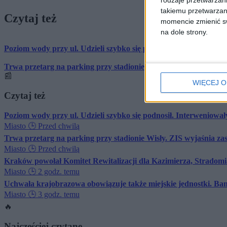
rodzaje przetwarzan
takiemu przetwarzan
Czytaj też
momencie zmienić swo
na dole strony.
Poziom wody przy ul. Udzieli szybko się podnosił. Interweniował
Trwa przetarg na parking przy stadionie Wisły. ZIS wyjaśnia zasa
📰
WIĘCEJ O
Czytaj też
Poziom wody przy ul. Udzieli szybko się podnosił. Interweniował
Miasto
🕒 Przed chwilą
Trwa przetarg na parking przy stadionie Wisły. ZIS wyjaśnia zasa
Miasto
🕒 Przed chwilą
Kraków powołał Komitet Rewitalizacji dla Kazimierza, Stradomi
Miasto
🕒 2 godz. temu
Uchwała krajobrazowa obowiązuje także miejskie jednostki. Ban
Miasto
🕒 3 godz. temu
🔥
Najczęściej czytane