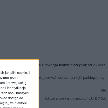
rking nad płytą Dworca Głównego będzie nieczynny od 25 lipca
 jak pliki cookie, i
ormalnie natomiast ma funkcjonować zadaszona część parkingu przy
syłane przez
ium i rozwój usług.
e i identyfikację
(ip)
rzez nas i naszych
yskać dostęp do
fot. zwennie via Foter.com / CC BY-SA
iętaj, że niektóre