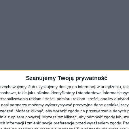
Szanujemy Twoją prywatność
odróżnych i pielgrzymów podczas Światowych Dni Młodzieży, pa
ransportu.
rzechowujemy i/lub uzyskujemy dostęp do informacji w urządzeniu, takich
zeństwa oraz z powodu zmiany organizacji ruchu w rejonie dworca. N
obowe, takie jak unikalne identyfikatory i standardowe informacje wy
rsonalizowania reklam i treści, pomiaru reklam i treści, analizy audytor
 nasi partnerzy możemy wykorzystywać precyzyjne dane geolokalizacyjn
ządzeń. Możesz kliknąć, aby wyrazić zgodę na przetwarzanie danych p
nie z opisem powyżej. Możesz też kliknąć, aby odmówić zgody lub uz
ch informacji i zmienić swoje preferencje przed wyrażeniem zgody.
Pam