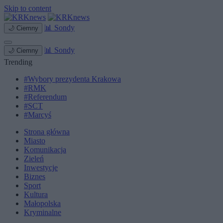
Skip to content
📊
Sondy
🌙
Ciemny
📊
Sondy
🌙
Ciemny
Trending
#Wybory prezydenta Krakowa
#RMK
#Referendum
#SCT
#Marcyś
Strona główna
Miasto
Komunikacja
Zieleń
Inwestycje
Biznes
Sport
Kultura
Małopolska
Kryminalne