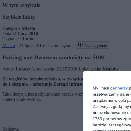
W tym artykule
Szybkie fakty
Kategoria
Miasto
Data
21 lipca 2016
Czytanie
~1 min
Miasto
·
21 lipca 2016
·
1 min czytania
Tryb czytania
Parking nad Dworcem zamknięty na ŚDM
Autor:
Łukasz
Aktualizacja:
21.07.2016
Lokalizacja:
Kraków
Ze względów bezpieczeństwa, w związku ze wzmożonym ruchem p
do 1 sierpnia – informuje Zarząd Infrastruktury Komunalnej i T
My i nasi
partnerzy
p
Taka decyzja jest podyktowana przede wszystkim względami bezpiec
przetwarzamy dane os
Galerii Krakowskiej.
urządzenie w celu pe
Za Twoją zgodą my i
przez skanowanie ur
1733 partnerów zgod
bardziej szczegółowy
Reklama