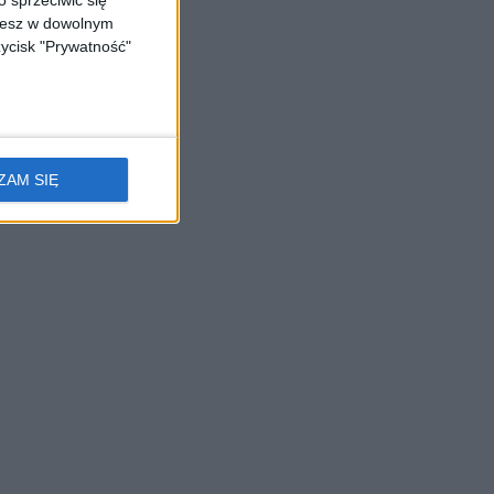
 sprzeciwić się
ożesz w dowolnym
zycisk "Prywatność"
ZAM SIĘ