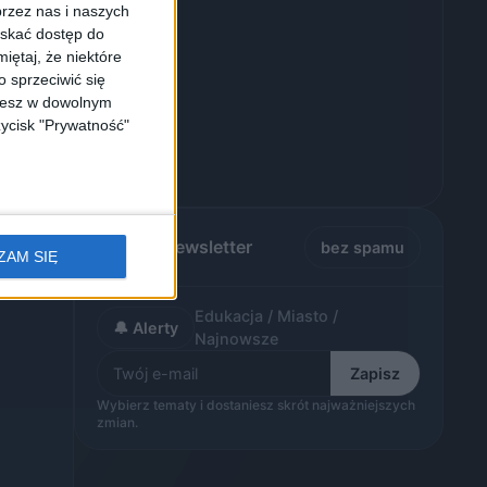
rzez nas i naszych
yskać dostęp do
iętaj, że niektóre
 sprzeciwić się
ożesz w dowolnym
zycisk "Prywatność"
Alerty / Newsletter
bez spamu
ZAM SIĘ
Edukacja / Miasto /
🔔 Alerty
Najnowsze
Zapisz
Wybierz tematy i dostaniesz skrót najważniejszych
zmian.