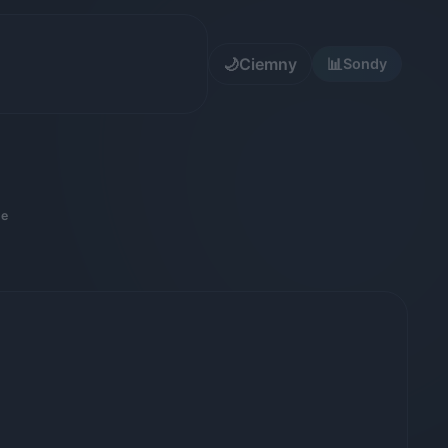
🌙
Ciemny
📊
Sondy
ne