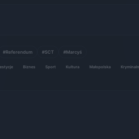
#Referendum
#SCT
#Marcyś
estycje
Biznes
Sport
Kultura
Małopolska
Kryminal