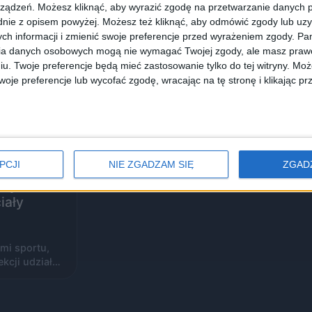
ządzeń. Możesz kliknąć, aby wyrazić zgodę na przetwarzanie danych p
nie z opisem powyżej. Możesz też kliknąć, aby odmówić zgody lub uz
ch informacji i zmienić swoje preferencje przed wyrażeniem zgody.
Pam
ia danych osobowych mogą nie wymagać Twojej zgody, ale masz prawo
iu. Twoje preferencje będą mieć zastosowanie tylko do tej witryny. M
je preferencje lub wycofać zgodę, wracając na tę stronę i klikając pr
PCJI
NIE ZGADZAM SIĘ
ZGAD
rzyniami
iały
mi sportu,
ekcji udział…