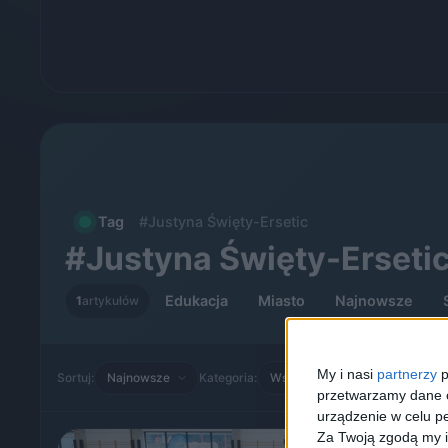
Tag
#Justyna Święty-Ersetic
#Justyna Święty-Erseti
Edukacja
Miasto
Najnowsze
1
artykułów
My i nasi
partnerzy
p
Sortuj:
Kategoria:
przetwarzamy dane os
urządzenie w celu pe
Za Twoją zgodą my i