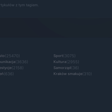
rtykułów z tym tagiem.
(25470)
(3075)
sto
Sport
(3636)
(2955)
unikacja
Kultura
(2158)
(36)
estycje
Samorząd
(636)
(310)
eń
Kraków smakuje