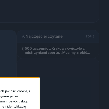
Najczęściej czytane
🔥
TOP 5
500 uczennic z Krakowa ćwiczyło z
1)
mistrzyniami sportu. „Musimy zrobić
wszystko, by chciały chodzić na WF”
(ZDJĘCIA)
 jak pliki cookie, i
syłane przez
ium i rozwój usług.
e i identyfikację