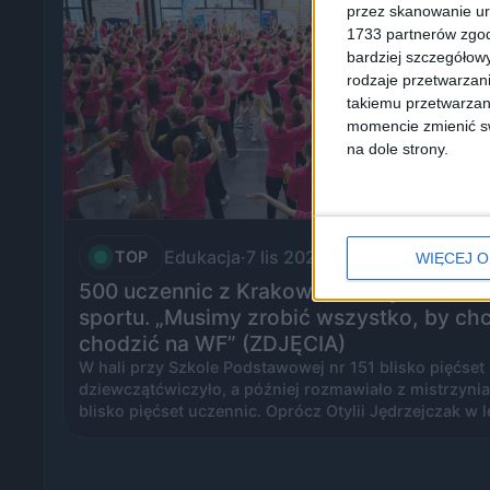
przez skanowanie ur
1733 partnerów zgod
bardziej szczegółowy
rodzaje przetwarzan
takiemu przetwarzan
momencie zmienić swo
na dole strony.
Edukacja
·
7 lis 2024
TOP
WIĘCEJ O
500 uczennic z Krakowa ćwiczyło z mist
sportu. „Musimy zrobić wszystko, by chc
chodzić na WF” (ZDJĘCIA)
W hali przy Szkole Podstawowej nr 151 blisko pięćset
dziewczątćwiczyło, a później rozmawiało z mistrzynia
blisko pięćset uczennic. Oprócz Otylii Jędrzejczak w l