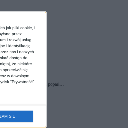
 jak pliki cookie, i
syłane przez
ium i rozwój usług.
e i identyfikację
rzez nas i naszych
yskać dostęp do
iętaj, że niektóre
 sprzeciwić się
ożesz w dowolnym
zycisk "Prywatność"
rezydent Jacek Majchrowski poparł…
ZAM SIĘ