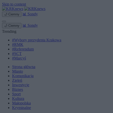
Skip to content
📊
Sondy
🌙
Ciemny
📊
Sondy
🌙
Ciemny
Trending
#Wybory prezydenta Krakowa
#RMK
#Referendum
#SCT
#Marcyś
Strona główna
Miasto
Komunikacja
Zieleń
Inwestycje
Biznes
Sport
Kultura
Małopolska
Kryminalne