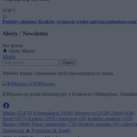
TOP 5
1)
Podpisy złożone! Kraków wypowie wojnę antyszczepionkowcom
Alerty / Newsletter
bez spamu
🔔 Alerty
Miasto
Miasto
Zapisz
Wybierz tematy i dostaniesz skrót najważniejszych zmian.
KRKnews to portal informacyjny o Krakowie i Małopolsce. Aktualne 
Miasto
(25470)
Komunikacja
(3636)
Inwestycje
(2158)
Zieleń
(636)
Sport
(3075)
Kultura
(2955)
Samorząd
(36)
Kraków smakuje
(310)
Biznes
(1904)
Teksty partnerskie
(732)
Kraków pomaga
(91)
Zdrowi
Najnowsze
🔥
Popularne
📊
Sondy