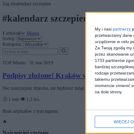
Tag
#kalendarz szczepien
#kalendarz szczepien
My i nasi
partnerzy
p
1
artykułów
Miasto
przetwarzamy dane os
Sortuj:
urządzenie w celu pe
Kategoria:
Za Twoją zgodą my i
przez skanowanie ur
1733 partnerów zgod
TOP
Miasto
·
31 mar 2019
bardziej szczegółowy
rodzaje przetwarzan
Podpisy złożone! Kraków wypowie wojnę 
takiemu przetwarzan
momencie zmienić swo
Nie zaszczepisz dziecka, nie będziesz mógł go posłać do żłobka lu
na dole strony.
🕒 1 min
👁️ 1,3 tys.
Brak artykułów z tym tagiem.
🔥
WIĘCEJ O
Najczęściej czytane