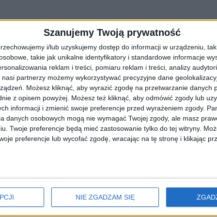
Szanujemy Twoją prywatność
rzechowujemy i/lub uzyskujemy dostęp do informacji w urządzeniu, takich
obowe, takie jak unikalne identyfikatory i standardowe informacje wy
rsonalizowania reklam i treści, pomiaru reklam i treści, analizy audytor
 nasi partnerzy możemy wykorzystywać precyzyjne dane geolokalizacyjn
ządzeń. Możesz kliknąć, aby wyrazić zgodę na przetwarzanie danych p
nie z opisem powyżej. Możesz też kliknąć, aby odmówić zgody lub uz
ch informacji i zmienić swoje preferencje przed wyrażeniem zgody.
Pam
ia danych osobowych mogą nie wymagać Twojej zgody, ale masz prawo
antyszczepionkowcom?!
iu. Twoje preferencje będą mieć zastosowanie tylko do tej witryny. M
je preferencje lub wycofać zgodę, wracając na tę stronę i klikając pr
b przedszkola – taki warunek wkrótce może pojawić się w Krakowie. P
PCJI
NIE ZGADZAM SIĘ
ZGAD