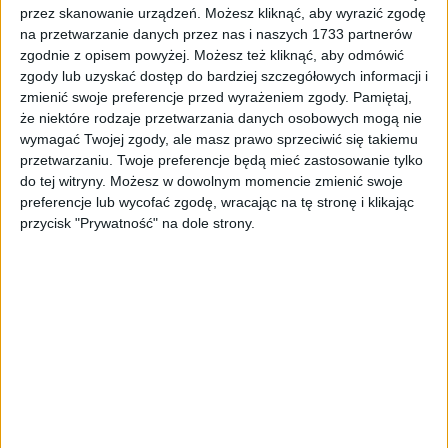
Tag
#krakow Culture summer
przez skanowanie urządzeń. Możesz kliknąć, aby wyrazić zgodę
na przetwarzanie danych przez nas i naszych 1733 partnerów
#krakow Culture summer
zgodnie z opisem powyżej. Możesz też kliknąć, aby odmówić
zgody lub uzyskać dostęp do bardziej szczegółowych informacji i
zmienić swoje preferencje przed wyrażeniem zgody.
Pamiętaj,
2
artykułów
Kultura
Najnowsze
Opinie
Turystyka
że niektóre rodzaje przetwarzania danych osobowych mogą nie
Sortuj:
wymagać Twojej zgody, ale masz prawo sprzeciwić się takiemu
Kategoria:
przetwarzaniu. Twoje preferencje będą mieć zastosowanie tylko
do tej witryny. Możesz w dowolnym momencie zmienić swoje
preferencje lub wycofać zgodę, wracając na tę stronę i klikając
TOP
Kultura
·
28 sie 2021
przycisk "Prywatność" na dole strony.
Wraca Festiwal Muzyki Filmowej. Tym
razem w plenerze
Gala Festiwalu Muzyki Filmowej w trzech sezonach, ”Koncert
„The Best of John Barry” – to tylko część wracającego do Krakowa
Festiwalu Muzyki Filmowej. Tym razem…
🕒 2 min
👁️ 867
Kultura
14 lip 2021