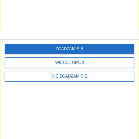
Krakow Kalczer Samer, czyli festiwalowe lato na
światowo
To nie jest tekst krytykujący letnie wydarzenia organizowane przez
Krakowskie…
Brak artykułów z tym tagiem.
ZGADZAM SIĘ
🔥
WIĘCEJ OPCJI
Najczęściej czytane
NIE ZGADZAM SIĘ
TOP 5
1)
Krakow Kalczer Samer, czyli festiwalowe lato na światowo
2)
Wraca Festiwal Muzyki Filmowej. Tym razem w plenerze
Alerty / Newsletter
bez spamu
🔔 Alerty
Kultura / Najnowsze / Opinie
Kultura
Najnowsze
Opinie