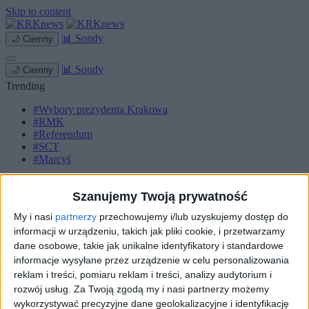
Skip to content
📊
Sondy
🌙
Ciemny
📊
Sondy
🌙
Ciemny
Trending
#Wybory prezydenta Krakowa
#RMK
#Referendum
#SCT
#Marcyś
Strona główna
Miasto
Szanujemy Twoją prywatność
Komunikacja
My i nasi
partnerzy
przechowujemy i/lub uzyskujemy dostęp do
Zieleń
informacji w urządzeniu, takich jak pliki cookie, i przetwarzamy
Inwestycje
Biznes
dane osobowe, takie jak unikalne identyfikatory i standardowe
Sport
informacje wysyłane przez urządzenie w celu personalizowania
Kultura
reklam i treści, pomiaru reklam i treści, analizy audytorium i
Małopolska
rozwój usług.
Za Twoją zgodą my i nasi partnerzy możemy
Kryminalne
wykorzystywać precyzyjne dane geolokalizacyjne i identyfikację