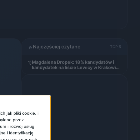
Najczęściej czytane
🔥
TOP 5
Magdalena Dropek: 18% kandydatów i
1)
kandydatek na liście Lewicy w Krakowie
to osoby LGBT
 jak pliki cookie, i
syłane przez
ium i rozwój usług.
e i identyfikację
rzez nas i naszych