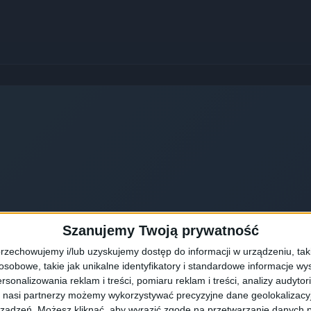
Szanujemy Twoją prywatność
rzechowujemy i/lub uzyskujemy dostęp do informacji w urządzeniu, takich
obowe, takie jak unikalne identyfikatory i standardowe informacje wy
rsonalizowania reklam i treści, pomiaru reklam i treści, analizy audytor
 nasi partnerzy możemy wykorzystywać precyzyjne dane geolokalizacyjn
ządzeń. Możesz kliknąć, aby wyrazić zgodę na przetwarzanie danych p