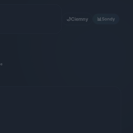
🌙
Ciemny
📊
Sondy
ne