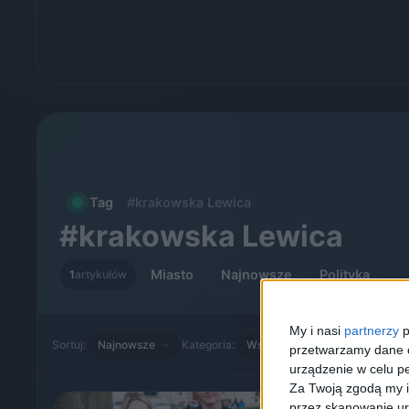
Tag
#krakowska Lewica
#krakowska Lewica
Miasto
Najnowsze
Polityka
1
artykułów
My i nasi
partnerzy
p
Sortuj:
Kategoria:
przetwarzamy dane os
urządzenie w celu pe
Za Twoją zgodą my i
przez skanowanie ur