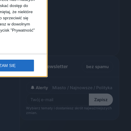
yskać dostęp do
iętaj, że niektóre
 sprzeciwić się
ożesz w dowolnym
zycisk "Prywatność"
ZAM SIĘ
Alerty / Newsletter
bez spamu
🔔 Alerty
Miasto / Najnowsze / Polityka
Zapisz
Wybierz tematy i dostaniesz skrót najważniejszych
zmian.