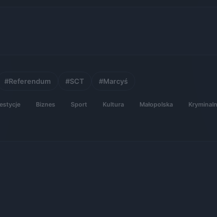
#Referendum
#SCT
#Marcyś
estycje
Biznes
Sport
Kultura
Małopolska
Kryminal