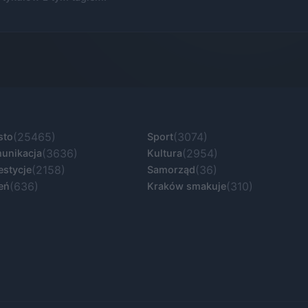
(25465)
(3074)
sto
Sport
(3636)
(2954)
unikacja
Kultura
(2158)
(36)
estycje
Samorząd
(636)
(310)
eń
Kraków smakuje