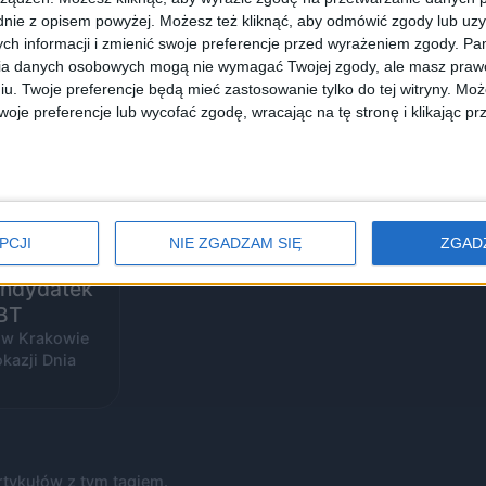
nie z opisem powyżej. Możesz też kliknąć, aby odmówić zgody lub uz
ch informacji i zmienić swoje preferencje przed wyrażeniem zgody.
Pam
ia danych osobowych mogą nie wymagać Twojej zgody, ale masz prawo
iu. Twoje preferencje będą mieć zastosowanie tylko do tej witryny. M
je preferencje lub wycofać zgodę, wracając na tę stronę i klikając pr
PCJI
NIE ZGADZAM SIĘ
ZGAD
andydatek
GBT
y w Krakowie
kazji Dnia
rtykułów z tym tagiem.