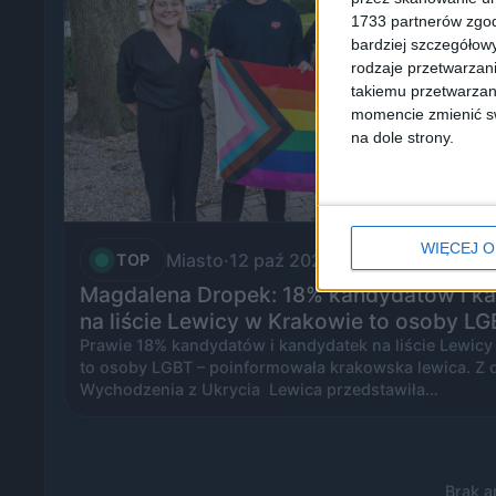
1733 partnerów zgod
bardziej szczegółowy
rodzaje przetwarzan
takiemu przetwarzan
momencie zmienić swo
na dole strony.
WIĘCEJ O
Miasto
·
12 paź 2023
TOP
Magdalena Dropek: 18% kandydatów i k
na liście Lewicy w Krakowie to osoby L
Prawie 18% kandydatów i kandydatek na liście Lewic
to osoby LGBT – poinformowała krakowska lewica. Z o
Wychodzenia z Ukrycia Lewica przedstawiła…
Brak a