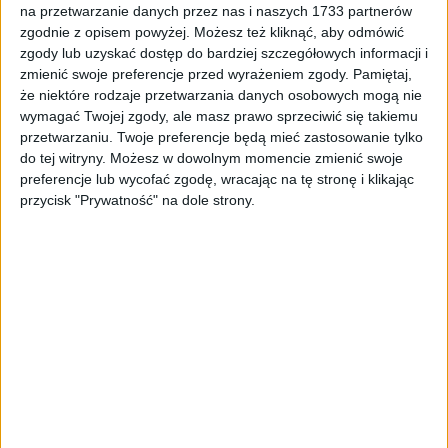
na przetwarzanie danych przez nas i naszych 1733 partnerów
Tag
#pył Sahara
zgodnie z opisem powyżej. Możesz też kliknąć, aby odmówić
#pył Sahara
zgody lub uzyskać dostęp do bardziej szczegółowych informacji i
zmienić swoje preferencje przed wyrażeniem zgody.
Pamiętaj,
że niektóre rodzaje przetwarzania danych osobowych mogą nie
1
artykułów
Miasto
Najnowsze
Zdrowie
wymagać Twojej zgody, ale masz prawo sprzeciwić się takiemu
Sortuj:
przetwarzaniu. Twoje preferencje będą mieć zastosowanie tylko
Kategoria:
do tej witryny. Możesz w dowolnym momencie zmienić swoje
preferencje lub wycofać zgodę, wracając na tę stronę i klikając
przycisk "Prywatność" na dole strony.
TOP
Miasto
·
17 mar 2022
Pył znad Sahary dotarł do Krakowa. Jak
wpłynie na nasze zdrowie?
Mieszkańcy Krakowa mogą być dziś zaskoczeni, ze względu na
występowanie żółto-pomarańczowego pyłu na samochodach czy
oknach domów. Powodem tego niecodziennego zjawiska jest piasek
z Sahary,…
🕒 2 min
👁️ 2,2 tys.