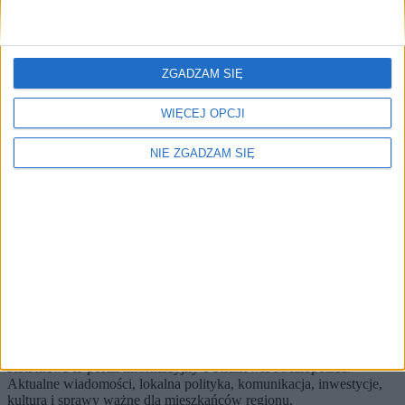
Brak artykułów z tym tagiem.
🔥
Najczęściej czytane
ZGADZAM SIĘ
TOP 5
WIĘCEJ OPCJI
1)
Pył znad Sahary dotarł do Krakowa. Jak wpłynie na nasze
zdrowie?
NIE ZGADZAM SIĘ
Alerty / Newsletter
bez spamu
🔔 Alerty
Miasto / Najnowsze / Zdrowie
Miasto
Najnowsze
Zdrowie
Zapisz
Wybierz tematy i dostaniesz skrót najważniejszych zmian.
KRKnews to portal informacyjny o Krakowie i Małopolsce.
Aktualne wiadomości, lokalna polityka, komunikacja, inwestycje,
kultura i sprawy ważne dla mieszkańców regionu.