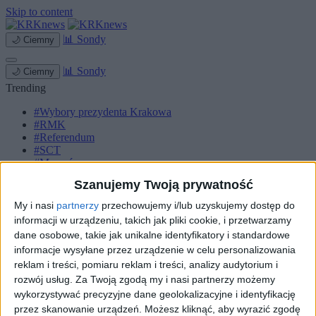
Skip to content
📊
Sondy
🌙
Ciemny
📊
Sondy
🌙
Ciemny
Trending
#Wybory prezydenta Krakowa
#RMK
#Referendum
#SCT
#Marcyś
Szanujemy Twoją prywatność
Strona główna
Miasto
My i nasi
partnerzy
przechowujemy i/lub uzyskujemy dostęp do
Komunikacja
informacji w urządzeniu, takich jak pliki cookie, i przetwarzamy
Zieleń
dane osobowe, takie jak unikalne identyfikatory i standardowe
Inwestycje
informacje wysyłane przez urządzenie w celu personalizowania
Biznes
Sport
reklam i treści, pomiaru reklam i treści, analizy audytorium i
Kultura
rozwój usług.
Za Twoją zgodą my i nasi partnerzy możemy
Małopolska
wykorzystywać precyzyjne dane geolokalizacyjne i identyfikację
Kryminalne
przez skanowanie urządzeń. Możesz kliknąć, aby wyrazić zgodę