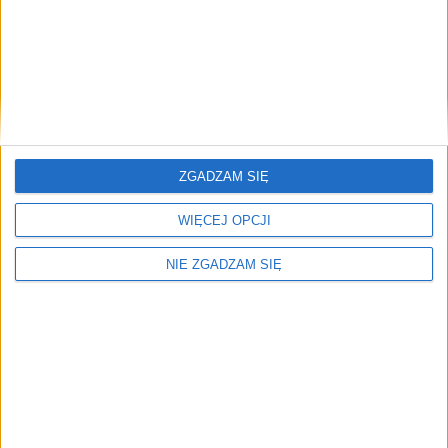
Drogi
19 paź 2021
Ruch wahadłowy na ważnej ulicy co najmniej do
połowy grudnia
Znane są już wstępne informacje na temat organizacji ruchu na…
Brak artykułów z tym tagiem.
ZGADZAM SIĘ
🔥
WIĘCEJ OPCJI
Najczęściej czytane
NIE ZGADZAM SIĘ
TOP 5
1)
Ruch wahadłowy na ważnej ulicy co najmniej do połowy
grudnia
2)
Frezowanie i ruch wahadłowy na ulicy Księcia Józefa [video]
Alerty / Newsletter
bez spamu