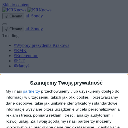
Skip to content
📊
Sondy
🌙
Ciemny
📊
Sondy
🌙
Ciemny
Trending
#Wybory prezydenta Krakowa
#RMK
#Referendum
#SCT
#Marcyś
Strona główna
Miasto
Szanujemy Twoją prywatność
Komunikacja
Zieleń
My i nasi
partnerzy
przechowujemy i/lub uzyskujemy dostęp do
Inwestycje
informacji w urządzeniu, takich jak pliki cookie, i przetwarzamy
Biznes
dane osobowe, takie jak unikalne identyfikatory i standardowe
Sport
informacje wysyłane przez urządzenie w celu personalizowania
Kultura
reklam i treści, pomiaru reklam i treści, analizy audytorium i
Małopolska
rozwój usług.
Za Twoją zgodą my i nasi partnerzy możemy
Kryminalne
wykorzystywać precyzyjne dane geolokalizacyjne i identyfikację