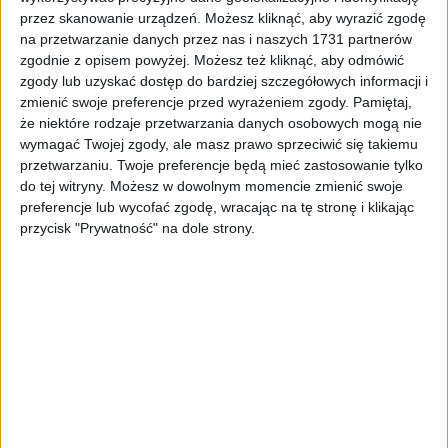
Tag
#ruch wahadłowy na księcia józefa
przez skanowanie urządzeń. Możesz kliknąć, aby wyrazić zgodę
na przetwarzanie danych przez nas i naszych 1731 partnerów
#ruch wahadłowy na księcia
zgodnie z opisem powyżej. Możesz też kliknąć, aby odmówić
zgody lub uzyskać dostęp do bardziej szczegółowych informacji i
józefa
zmienić swoje preferencje przed wyrażeniem zgody.
Pamiętaj,
że niektóre rodzaje przetwarzania danych osobowych mogą nie
wymagać Twojej zgody, ale masz prawo sprzeciwić się takiemu
2
artykułów
Drogi
Dzielnice
Inwestycje
Metropolia
Najnowsze
Sortuj:
przetwarzaniu. Twoje preferencje będą mieć zastosowanie tylko
Kategoria:
do tej witryny. Możesz w dowolnym momencie zmienić swoje
preferencje lub wycofać zgodę, wracając na tę stronę i klikając
przycisk "Prywatność" na dole strony.
TOP
Drogi
·
5 lis 2021
Frezowanie i ruch wahadłowy na ulicy
Księcia Józefa [video]
Od kilku dni trwa remont ulicy Księcia Józefa. Drogowcy frezują
jezdnię na odcinku w rejonie granic miasta. W czasie robót ruch
odbywa się wahadłowo. Roboty…
🕒 1 min
👁️ 1,3 tys.