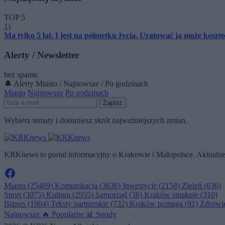
TOP 5
1)
Ma tylko 5 lat. I jest na półmetku życia. Uratować ją może kosz
Alerty / Newsletter
bez spamu
🔔 Alerty
Miasto / Najnowsze / Po godzinach
Miasto
Najnowsze
Po godzinach
Zapisz
Wybierz tematy i dostaniesz skrót najważniejszych zmian.
KRKnews to portal informacyjny o Krakowie i Małopolsce. Aktualne 
Miasto
(25469)
Komunikacja
(3636)
Inwestycje
(2158)
Zieleń
(636)
Sport
(3075)
Kultura
(2955)
Samorząd
(36)
Kraków smakuje
(310)
Biznes
(1904)
Teksty partnerskie
(732)
Kraków pomaga
(91)
Zdrowi
Najnowsze
🔥
Popularne
📊
Sondy