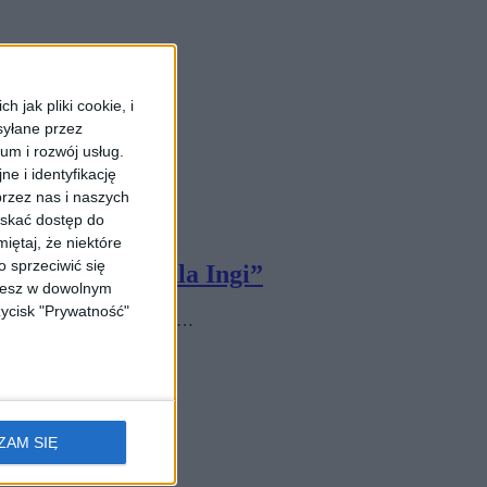
 jak pliki cookie, i
syłane przez
ium i rozwój usług.
e i identyfikację
rzez nas i naszych
yskać dostęp do
iętaj, że niektóre
 sprzeciwić się
zbiórka „Serce dla Ingi”
ożesz w dowolnym
zycisk "Prywatność"
y serca. Przeżywalność osób…
ZAM SIĘ