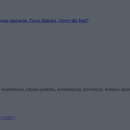
towna operacja. Trwa zbiórka „Serce dla Ingi”
wiadomości, lokalna polityka, komunikacja, inwestycje, kultura i sp
e
(1987)