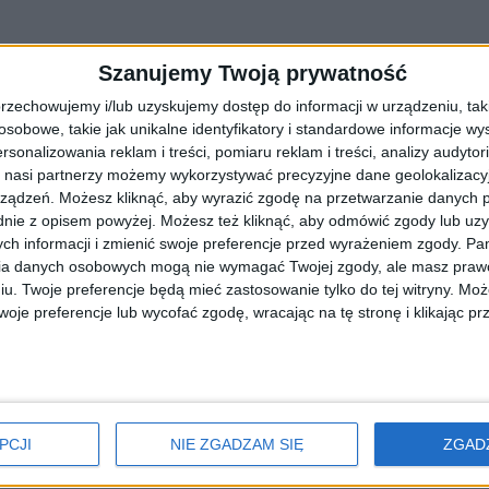
Szanujemy Twoją prywatność
rzechowujemy i/lub uzyskujemy dostęp do informacji w urządzeniu, takich
obowe, takie jak unikalne identyfikatory i standardowe informacje wy
rsonalizowania reklam i treści, pomiaru reklam i treści, analizy audytor
 nasi partnerzy możemy wykorzystywać precyzyjne dane geolokalizacyjn
ządzeń. Możesz kliknąć, aby wyrazić zgodę na przetwarzanie danych p
nie z opisem powyżej. Możesz też kliknąć, aby odmówić zgody lub uz
ch informacji i zmienić swoje preferencje przed wyrażeniem zgody.
Pam
ia danych osobowych mogą nie wymagać Twojej zgody, ale masz prawo
Uratować ją może kosztowna operacja. Trwa 
iu. Twoje preferencje będą mieć zastosowanie tylko do tej witryny. M
je preferencje lub wycofać zgodę, wracając na tę stronę i klikając pr
metku. Inga ma skrajną postać Anomalii Ebsteina, bardzo rzadkiej wad
PCJI
NIE ZGADZAM SIĘ
ZGAD