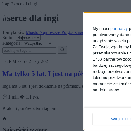
Tag
#serce dla ingi
#serce dla ingi
My i nasi
partnerzy
p
1
artykułów
Miasto
Najnowsze
Po godzinach
Zdrowie
przetwarzamy dane os
Sortuj:
urządzenie w celu pe
Kategoria:
Za Twoją zgodą my i
przez skanowanie ur
1733 partnerów zgod
TOP
Miasto
·
21 sty 2021
bardziej szczegółowy
rodzaje przetwarzan
Ma tylko 5 lat. I jest na półmetku życia. 
takiemu przetwarzan
momencie zmienić swo
Inga ma 5 lat. I jest dokładnie na półmetku swojego życia. Tak, pół
na dole strony.
🕒 1 min
👁️ 1,1 tys.
Brak artykułów z tym tagiem.
🔥
WIĘCEJ O
Najczęściej czytane