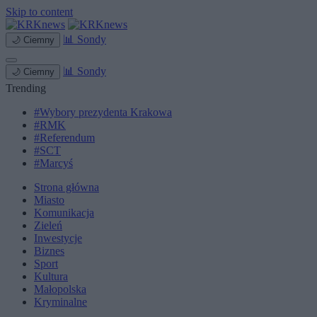
Skip to content
📊
Sondy
🌙
Ciemny
📊
Sondy
🌙
Ciemny
Trending
#Wybory prezydenta Krakowa
#RMK
#Referendum
#SCT
#Marcyś
Strona główna
Miasto
Komunikacja
Zieleń
Inwestycje
Biznes
Sport
Kultura
Małopolska
Kryminalne