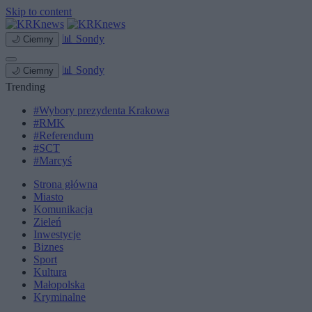
Skip to content
📊
Sondy
🌙
Ciemny
📊
Sondy
🌙
Ciemny
Trending
#Wybory prezydenta Krakowa
#RMK
#Referendum
#SCT
#Marcyś
Strona główna
Miasto
Komunikacja
Zieleń
Inwestycje
Biznes
Sport
Kultura
Małopolska
Kryminalne