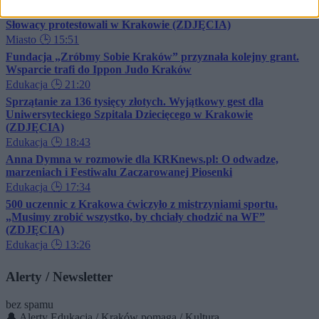
Słowacy protestowali w Krakowie (ZDJĘCIA)
Miasto
🕒 15:51
Fundacja „Zróbmy Sobie Kraków” przyznała kolejny grant.
Wsparcie trafi do Ippon Judo Kraków
Edukacja
🕒 21:20
Sprzątanie za 136 tysięcy złotych. Wyjątkowy gest dla
Uniwersyteckiego Szpitala Dziecięcego w Krakowie
(ZDJĘCIA)
Edukacja
🕒 18:43
Anna Dymna w rozmowie dla KRKnews.pl: O odwadze,
marzeniach i Festiwalu Zaczarowanej Piosenki
Edukacja
🕒 17:34
500 uczennic z Krakowa ćwiczyło z mistrzyniami sportu.
„Musimy zrobić wszystko, by chciały chodzić na WF”
(ZDJĘCIA)
Edukacja
🕒 13:26
Alerty / Newsletter
bez spamu
🔔 Alerty
Edukacja / Kraków pomaga / Kultura