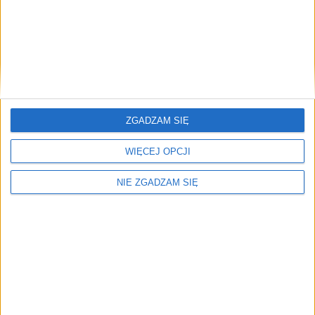
Reklama
Kultura
14 sty 2025
„Skoro ja mogę być Drag Queen, to Ty możesz być
kim tylko zechcesz” (ROZMOWA)
W ramach 33. Finału Wielkiej Orkiestry Świątecznej Pomocy
różowa barka Slay Space zamieniła się w scenę, na której 17
ZGADZAM SIĘ
krakowskich…
WIĘCEJ OPCJI
🕒 3 min
👁️ 1,2 tys.
NIE ZGADZAM SIĘ
Miasto
12 sty 2025
Słowacy protestowali w Krakowie (ZDJĘCIA)
10 stycznia na Rynku Głównym odbył się protest solidarnościowy z
demonstracjami na Słowacji pod hasłem „Słowacja to Europa”.
Wydarzenie miało…
🕒 2 min
👁️ 929