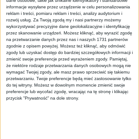
dane osobowe, takie jak unikalne identyfikatory i standardowe
Edukacja
2 kwi 2025
informacje wysyłane przez urządzenie w celu personalizowania
Młodzi tancerze z Krakowa lecą na
reklam i treści, pomiaru reklam i treści, analizy audytorium i
rozwój usług.
Za Twoją zgodą my i nasi partnerzy możemy
międzynarodowy turniej do Aten
wykorzystywać precyzyjne dane geolokalizacyjne i identyfikację
To będzie ich pierwszy międzynarodowy turniej, pierwszy występ
przez skanowanie urządzeń. Możesz kliknąć, aby wyrazić zgodę
na stadionie…
na przetwarzanie danych przez nas i naszych 1731 partnerów
zgodnie z opisem powyżej. Możesz też kliknąć, aby odmówić
zgody lub uzyskać dostęp do bardziej szczegółowych informacji i
Edukacja
11 mar 2025
zmienić swoje preferencje przed wyrażeniem zgody.
Pamiętaj,
że niektóre rodzaje przetwarzania danych osobowych mogą nie
Kraków mówi jasno. Ukraina musi zwyciężyć
wymagać Twojej zgody, ale masz prawo sprzeciwić się takiemu
12 marca Rada Miasta Krakowa zajmie się projektem rezolucji,
przetwarzaniu. Twoje preferencje będą mieć zastosowanie tylko
która…
do tej witryny. Możesz w dowolnym momencie zmienić swoje
preferencje lub wycofać zgodę, wracając na tę stronę i klikając
przycisk "Prywatność" na dole strony.
Edukacja
8 mar 2025
Czego duszpasterz kobiet Archidiecezji Krakowskiej
życzy z okazji Dnia Kobiet
O roli kobiet w Kościele i ich miejscu we wspólnocie…