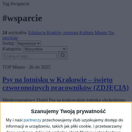
Tag
#wsparcie
#wsparcie
24
artykułów
Edukacja
Kraków pomaga
Kultura
Miasto
Na
piechotę
Sortuj:
Kategoria:
TOP
Miasto
·
26 sie 2025
Psy na lotnisku w Krakowie – święto
czworonożnych pracowników (ZDJĘCIA)
Międzynarodowy Dzień Psa na krakowskim lotnisku obchodzono
wyjątkowo – z udziałem bohaterów, którzy na co dzień nie mają
mundurów, ale ich rola w bezpieczeństwie i…
Szanujemy Twoją prywatność
My i nasi
partnerzy
przechowujemy i/lub uzyskujemy dostęp do
🕒 1 min
👁️ 390
informacji w urządzeniu, takich jak pliki cookie, i przetwarzamy