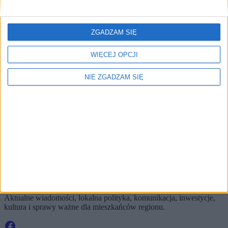
🔥
Najczęściej czytane
ZGADZAM SIĘ
TOP 5
WIĘCEJ OPCJI
1)
Hokeiści Cracovii w dołku. Dziś ważny mecz
NIE ZGADZAM SIĘ
Alerty / Newsletter
bez spamu
🔔 Alerty
Najnowsze / Sport
Najnowsze
Sport
Zapisz
Wybierz tematy i dostaniesz skrót najważniejszych zmian.
KRKnews to portal informacyjny o Krakowie i Małopolsce.
Aktualne wiadomości, lokalna polityka, komunikacja, inwestycje,
kultura i sprawy ważne dla mieszkańców regionu.