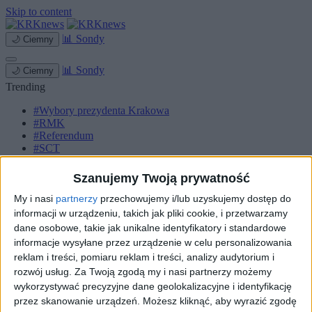
Skip to content
📊
Sondy
🌙
Ciemny
📊
Sondy
🌙
Ciemny
Trending
#Wybory prezydenta Krakowa
#RMK
#Referendum
#SCT
#Marcyś
Szanujemy Twoją prywatność
Strona główna
Miasto
My i nasi
partnerzy
przechowujemy i/lub uzyskujemy dostęp do
Komunikacja
informacji w urządzeniu, takich jak pliki cookie, i przetwarzamy
Zieleń
dane osobowe, takie jak unikalne identyfikatory i standardowe
Inwestycje
informacje wysyłane przez urządzenie w celu personalizowania
Biznes
reklam i treści, pomiaru reklam i treści, analizy audytorium i
Sport
Kultura
rozwój usług.
Za Twoją zgodą my i nasi partnerzy możemy
Małopolska
wykorzystywać precyzyjne dane geolokalizacyjne i identyfikację
Kryminalne
przez skanowanie urządzeń. Możesz kliknąć, aby wyrazić zgodę