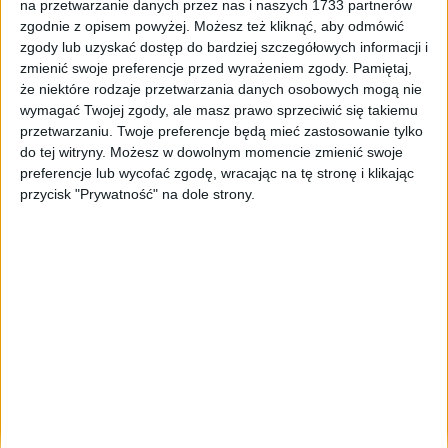
na przetwarzanie danych przez nas i naszych 1733 partnerów
Tag
#Zagłębiem Sosnowiec
zgodnie z opisem powyżej. Możesz też kliknąć, aby odmówić
zgody lub uzyskać dostęp do bardziej szczegółowych informacji i
#Zagłębiem Sosnowiec
zmienić swoje preferencje przed wyrażeniem zgody.
Pamiętaj,
że niektóre rodzaje przetwarzania danych osobowych mogą nie
1
artykułów
Najnowsze
Sport
wymagać Twojej zgody, ale masz prawo sprzeciwić się takiemu
Sortuj:
przetwarzaniu. Twoje preferencje będą mieć zastosowanie tylko
Kategoria:
do tej witryny. Możesz w dowolnym momencie zmienić swoje
preferencje lub wycofać zgodę, wracając na tę stronę i klikając
przycisk "Prywatność" na dole strony.
TOP
Najnowsze
·
20 gru 2024
Hokeiści Cracovii w dołku. Dziś ważny
mecz
Po wpadce z Zagłębiem Sosnowiec, hokeiści Comarch Cracovii
otrzymają dziś szansę na rehabilitację. Na wyjeździe zmierzą się z
STS-em Sanok. – Musimy wyczyścić głowy i…
🕒 1 min
👁️ 491
Brak artykułów z tym tagiem.