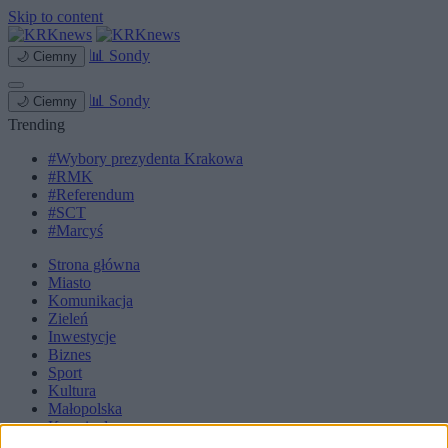
Skip to content
📊
Sondy
🌙
Ciemny
📊
Sondy
🌙
Ciemny
Trending
#Wybory prezydenta Krakowa
#RMK
#Referendum
#SCT
#Marcyś
Strona główna
Miasto
Komunikacja
Zieleń
Inwestycje
Biznes
Sport
Kultura
Małopolska
Kryminalne