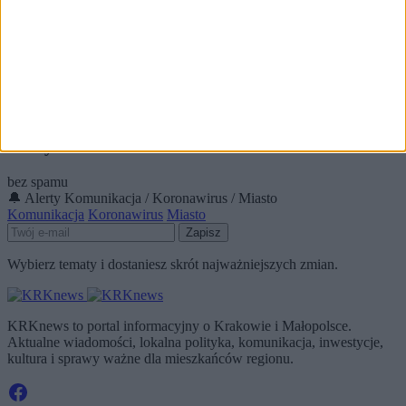
Były kandydat PiS na prezydenta Krakowa też nie chce
współpracować z Beatą Szydło?
Najnowsze
🕒 05:28
Kandydat na prezydenta miał test na koronawirusa
Koronawirus
🕒 12:46
Alerty / Newsletter
bez spamu
🔔 Alerty
Komunikacja / Koronawirus / Miasto
Komunikacja
Koronawirus
Miasto
Zapisz
Wybierz tematy i dostaniesz skrót najważniejszych zmian.
KRKnews to portal informacyjny o Krakowie i Małopolsce.
Aktualne wiadomości, lokalna polityka, komunikacja, inwestycje,
kultura i sprawy ważne dla mieszkańców regionu.