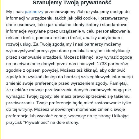
Szanujemy Twoją prywatność
Tag
#kandydat na prezydenta
My i nasi
partnerzy
przechowujemy i/lub uzyskujemy dostęp do
#kandydat na prezydenta
informacji w urządzeniu, takich jak pliki cookie, i przetwarzamy
dane osobowe, takie jak unikalne identyfikatory i standardowe
informacje wysyłane przez urządzenie w celu personalizowania
6
artykułów
Komunikacja
Koronawirus
Miasto
Najnowsze
Opinie
reklam i treści, pomiaru reklam i treści, analizy audytorium i
Sortuj:
rozwój usług.
Za Twoją zgodą my i nasi partnerzy możemy
Kategoria:
wykorzystywać precyzyjne dane geolokalizacyjne i identyfikację
przez skanowanie urządzeń. Możesz kliknąć, aby wyrazić zgodę
na przetwarzanie danych przez nas i naszych 1733 partnerów
TOP
Komunikacja
·
30 cze 2026
zgodnie z opisem powyżej. Możesz też kliknąć, aby odmówić
Kandydat na prezydenta chce wyrzucić
zgody lub uzyskać dostęp do bardziej szczegółowych informacji i
zmienić swoje preferencje przed wyrażeniem zgody.
Pamiętaj,
ścieżkę rowerową z jezdni na Dietla i
że niektóre rodzaje przetwarzania danych osobowych mogą nie
Grzegórzeckiej
wymagać Twojej zgody, ale masz prawo sprzeciwić się takiemu
przetwarzaniu. Twoje preferencje będą mieć zastosowanie tylko
Likwidacja Strefy Czystego Transportu, poprowadzenie ścieżki
do tej witryny. Możesz w dowolnym momencie zmienić swoje
rowerowej pasem zieleni, wzdłuż torowiska tramwajowego na ulicy
preferencje lub wycofać zgodę, wracając na tę stronę i klikając
Dietla, wyrzucenie ścieżki rowerowej z jezdni ulicy Grzegórzeckiej
przycisk "Prywatność" na dole strony.
– to recepta…
🕒 2 min
👁️ 290