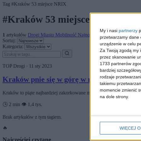
Tag
#Kraków 53 miejsce NRIX
#Kraków 53 miejsce NRIX
My i nasi
partnerzy
p
1
artykułów
Drogi
Miasto
Mobilność
Najnowsze
Polecane
przetwarzamy dane os
Sortuj:
urządzenie w celu pe
Kategoria:
Za Twoją zgodą my i
przez skanowanie ur
1733 partnerów zgod
TOP
Drogi
·
11 sty 2023
bardziej szczegółowy
rodzaje przetwarzan
Kraków pnie się w górę w rankingu najbar
takiemu przetwarzan
momencie zmienić swo
Kraków to piąte najbardziej zakorkowane miasto w Polsce i 53. na
na dole strony.
🕒 2 min
👁️ 1,4 tys.
Brak artykułów z tym tagiem.
🔥
WIĘCEJ O
Najczęściej czytane