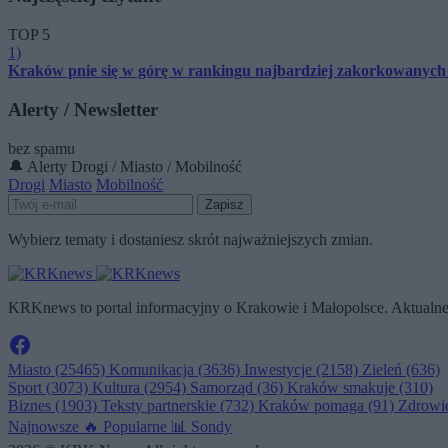
TOP 5
1)
Kraków pnie się w górę w rankingu najbardziej zakorkowanych m
Alerty / Newsletter
bez spamu
🔔 Alerty
Drogi / Miasto / Mobilność
Drogi
Miasto
Mobilność
Zapisz
Wybierz tematy i dostaniesz skrót najważniejszych zmian.
KRKnews to portal informacyjny o Krakowie i Małopolsce. Aktualne 
Miasto
(25465)
Komunikacja
(3636)
Inwestycje
(2158)
Zieleń
(636)
Sport
(3073)
Kultura
(2954)
Samorząd
(36)
Kraków smakuje
(310)
Biznes
(1903)
Teksty partnerskie
(732)
Kraków pomaga
(91)
Zdrowi
Najnowsze
🔥
Popularne
📊
Sondy