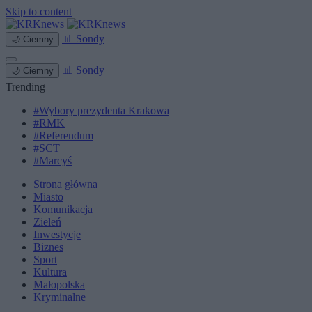
Skip to content
📊
Sondy
🌙
Ciemny
📊
Sondy
🌙
Ciemny
Trending
#Wybory prezydenta Krakowa
#RMK
#Referendum
#SCT
#Marcyś
Strona główna
Miasto
Komunikacja
Zieleń
Inwestycje
Biznes
Sport
Kultura
Małopolska
Kryminalne