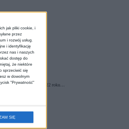
 jak pliki cookie, i
syłane przez
ium i rozwój usług.
e i identyfikację
rzez nas i naszych
yskać dostęp do
iętaj, że niektóre
 sprzeciwić się
ożesz w dowolnym
zycisk "Prywatność"
. Krakowscy kierowcy w 2022 roku…
ZAM SIĘ