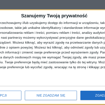
Szanujemy Twoją prywatność
rzechowujemy i/lub uzyskujemy dostęp do informacji w urządzeniu, takich
obowe, takie jak unikalne identyfikatory i standardowe informacje wy
rsonalizowania reklam i treści, pomiaru reklam i treści, analizy audytor
 nasi partnerzy możemy wykorzystywać precyzyjne dane geolokalizacyjn
ządzeń. Możesz kliknąć, aby wyrazić zgodę na przetwarzanie danych p
nie z opisem powyżej. Możesz też kliknąć, aby odmówić zgody lub uz
ch informacji i zmienić swoje preferencje przed wyrażeniem zgody.
Pam
ia danych osobowych mogą nie wymagać Twojej zgody, ale masz prawo
dziej zakorkowanych miast świata (raport)
iu. Twoje preferencje będą mieć zastosowanie tylko do tej witryny. M
je preferencje lub wycofać zgodę, wracając na tę stronę i klikając pr
 świecie – wynika z najnowszego raportu amerykańskiej firmy INRIX
PCJI
NIE ZGADZAM SIĘ
ZGAD