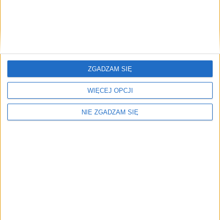
Reklama
Miasto
16 paź 2023
Koniec cudów na Orlenie. Paliwo powyżej 6 zł
Już po „cudzie” na stacjach Orlen. Kilkanaście godzin po
ZGADZAM SIĘ
zakończeniu wyborów ceny paliw na stacjach Orlen przebiły 6 zł
za…
WIĘCEJ OPCJI
🕒 1 min
👁️ 2,5 tys.
NIE ZGADZAM SIĘ
Inwestycje
12 paź 2023
To będzie jedno z największych centrum
przesiadkowych w Krakowie. Otwarcie jeszcze w
tym roku (ZDJĘCIA)
Trwa budowa parkingu P+R na Górce Narodowej. W ramach
Krakowskiego Szybkiego Tramwaju powstaje parking, pod którym
znajdzie się terminal autobusowy…
🕒 1 min
👁️ 2,2 tys.