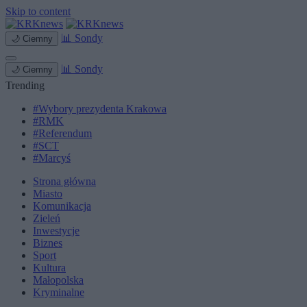
Skip to content
📊
Sondy
🌙
Ciemny
📊
Sondy
🌙
Ciemny
Trending
#Wybory prezydenta Krakowa
#RMK
#Referendum
#SCT
#Marcyś
Strona główna
Miasto
Komunikacja
Zieleń
Inwestycje
Biznes
Sport
Kultura
Małopolska
Kryminalne