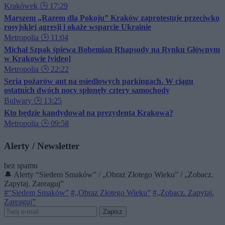
Krakówek
🕒 17:29
Marszem „Razem dla Pokoju” Kraków zaprotestuje przeciwko
rosyjskiej agresji i okaże wsparcie Ukrainie
Metropolia
🕒 11:04
Michał Szpak śpiewa Bohemian Rhapsody na Rynku Głównym
w Krakowie [video]
Metropolia
🕒 22:22
Seria pożarów aut na osiedlowych parkingach. W ciągu
ostatnich dwóch nocy spłonęły cztery samochody
Bulwary
🕒 13:25
Kto będzie kandydował na prezydenta Krakowa?
Metropolia
🕒 09:58
Alerty / Newsletter
bez spamu
🔔 Alerty
“Siedem Smaków” / „Obraz Złotego Wieku” / „Zobacz.
Zapytaj. Zareaguj”
#“Siedem Smaków”
#„Obraz Złotego Wieku”
#„Zobacz. Zapytaj.
Zareaguj”
Zapisz