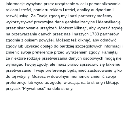
informacje wysyłane przez urządzenie w celu personalizowania
Edukacja
20 mar 2025
reklam i treści, pomiaru reklam i treści, analizy audytorium i
rozwój usług.
Za Twoją zgodą my i nasi partnerzy możemy
Fundacja Zróbmy Sobie Kraków i Fabryka
wykorzystywać precyzyjne dane geolokalizacyjne i identyfikację
Inicjatyw łączą siły dla seniorów
przez skanowanie urządzeń. Możesz kliknąć, aby wyrazić zgodę
na przetwarzanie danych przez nas i naszych 1733 partnerów
Fundacja „Zróbmy Sobie Kraków” i Stowarzyszenie „Fabryka
zgodnie z opisem powyżej. Możesz też kliknąć, aby odmówić
Inicjatyw” łączą siły,…
zgody lub uzyskać dostęp do bardziej szczegółowych informacji i
zmienić swoje preferencje przed wyrażeniem zgody.
Pamiętaj,
Najnowsze
9 lis 2023
że niektóre rodzaje przetwarzania danych osobowych mogą nie
wymagać Twojej zgody, ale masz prawo sprzeciwić się takiemu
Podatek od nieruchomości w górę. Radni Krakowa
przetwarzaniu. Twoje preferencje będą mieć zastosowanie tylko
(nie wszyscy) „odchudzą” portfele krakowian
do tej witryny. Możesz w dowolnym momencie zmienić swoje
preferencje lub wycofać zgodę, wracając na tę stronę i klikając
Od stycznia wzrosną maksymalne stawki podatku od
przycisk "Prywatność" na dole strony.
nieruchomości. Radni Krakowa…
Najnowsze
1 lis 2023
„Bądź dla ludzi taki, jak chciałbyś żeby dla Ciebie
byli”. Rozmowa ze Zbigniewem Baranem, Prezesem
firmy pogrzebowej Karawan