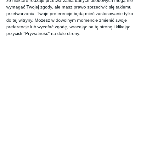
że niektóre rodzaje przetwarzania danych osobowych mogą nie
wymagać Twojej zgody, ale masz prawo sprzeciwić się takiemu
Miasto
8 mar 2021
przetwarzaniu. Twoje preferencje będą mieć zastosowanie tylko
do tej witryny. Możesz w dowolnym momencie zmienić swoje
Strajk Kobiet w Dzień Kobiet, czyli protest na
preferencje lub wycofać zgodę, wracając na tę stronę i klikając
ulicach Krakowa i zbiórka podpisów pod ustawą o
przycisk "Prywatność" na dole strony.
legalizacji aborcji [zdjęcia, video]
Na ulicy Rajskiej zbiera się tłum uczestników protestu
organizowanego przez…
Miasto
1 lut 2021
Strajk Kobiet po raz kolejny na ulicach Krakowa
Poniedziałek, 1 lutego 2021 jest kolejnym dniem protestów w
Krakowie…
Miasto
13 gru 2020
Niedzielny protest na ulicach Krakowa w rocznicę
stanu wojennego [video]