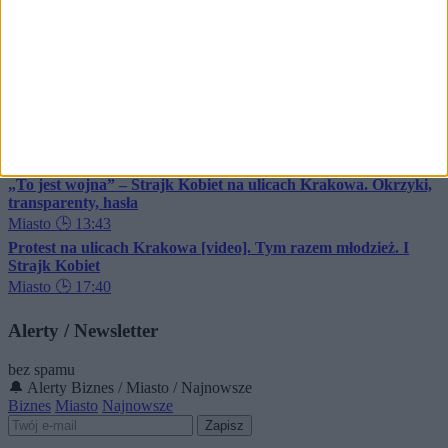
walenie w gary
Miasto
🕒 15:58
„To jest wojna”. Strajk Kobiet wraca w sobotę na ulice
Krakowa. Gdzie i o której?
Miasto
🕒 21:46
Kolejny protest na ulicach Krakowa. Tym razem spacer matek
z dziećmi. Gdzie i kiedy?
Miasto
🕒 10:58
„To jest wojna” – Strajk Kobiet na ulicach Krakowa. Okrzyki,
transparenty, hasła
Miasto
🕒 13:43
Protest na ulicach Krakowa [video]. Tym razem młodzież. I
Strajk Kobiet
Miasto
🕒 17:40
Alerty / Newsletter
bez spamu
🔔 Alerty
Biznes / Miasto / Najnowsze
Biznes
Miasto
Najnowsze
Zapisz