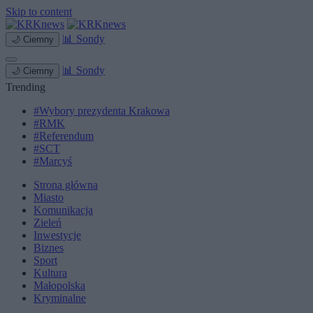
Skip to content
📊
Sondy
🌙
Ciemny
📊
Sondy
🌙
Ciemny
Trending
#Wybory prezydenta Krakowa
#RMK
#Referendum
#SCT
#Marcyś
Strona główna
Miasto
Komunikacja
Zieleń
Inwestycje
Biznes
Sport
Kultura
Małopolska
Kryminalne