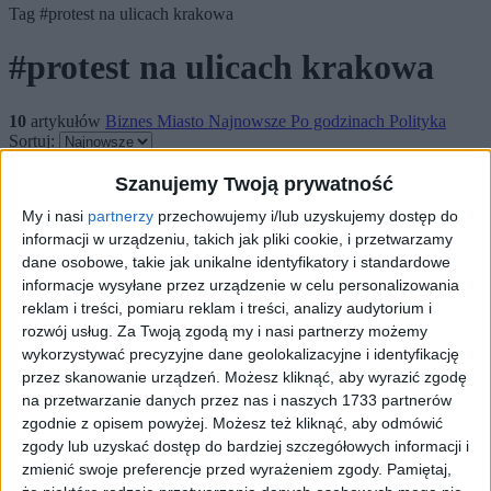
Tag
#protest na ulicach krakowa
#protest na ulicach krakowa
10
artykułów
Biznes
Miasto
Najnowsze
Po godzinach
Polityka
Sortuj:
Kategoria:
Szanujemy Twoją prywatność
My i nasi
partnerzy
przechowujemy i/lub uzyskujemy dostęp do
TOP
Biznes
·
22 cze 2026
informacji w urządzeniu, takich jak pliki cookie, i przetwarzamy
dane osobowe, takie jak unikalne identyfikatory i standardowe
Przedsiębiorcy z całej Polski przeszli
informacje wysyłane przez urządzenie w celu personalizowania
ulicami Krakowa. To finał akcji
reklam i treści, pomiaru reklam i treści, analizy audytorium i
#StopSENT
rozwój usług.
Za Twoją zgodą my i nasi partnerzy możemy
wykorzystywać precyzyjne dane geolokalizacyjne i identyfikację
przez skanowanie urządzeń. Możesz kliknąć, aby wyrazić zgodę
Ulicami Krakowa przemaszerowali przedsiębiorcy z całej Polski.
na przetwarzanie danych przez nas i naszych 1733 partnerów
Ich przemarsz to finał akcji #StopSENT wymierzonej przeciwko
utrudnieniom wolnego handlu. Polscy kupcy nie chcą Systemu
zgodnie z opisem powyżej. Możesz też kliknąć, aby odmówić
Elektronicznego Nadzoru…
zgody lub uzyskać dostęp do bardziej szczegółowych informacji i
zmienić swoje preferencje przed wyrażeniem zgody.
Pamiętaj,
🕒 1 min
👁️ 446