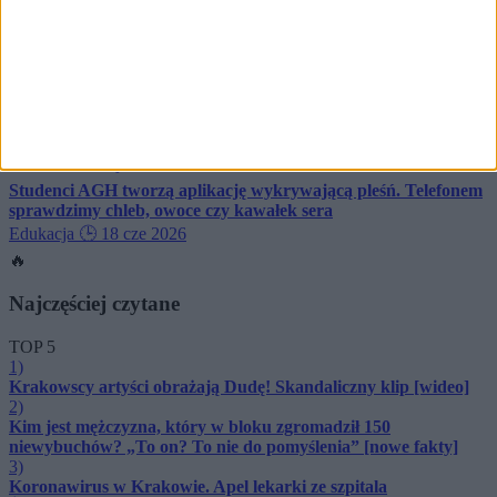
Kongregacja Kupiecka – przeciw. Co zrobią radni?
Biznes
🕒 7 lip 2026
FineDiningWeek wraca do Krakowa. Ruszyły rezerwacje na
festiwal najlepszych restauracji
Kraków smakuje
🕒 1 lip 2026
Zakaz grillowania na Zakrzówku – po skargach mieszkańców i
z powodu pozostawianych śmieci
Kraków smakuje
🕒 29 cze 2026
Studenci AGH tworzą aplikację wykrywającą pleśń. Telefonem
sprawdzimy chleb, owoce czy kawałek sera
Edukacja
🕒 18 cze 2026
🔥
Najczęściej czytane
TOP 5
1)
Krakowscy artyści obrażają Dudę! Skandaliczny klip [wideo]
2)
Kim jest mężczyzna, który w bloku zgromadził 150
niewybuchów? „To on? To nie do pomyślenia” [nowe fakty]
3)
Koronawirus w Krakowie. Apel lekarki ze szpitala