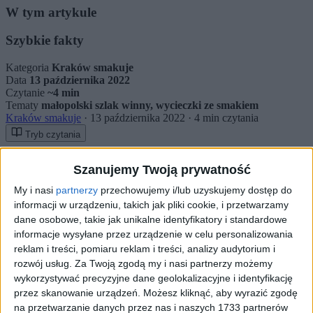
W tym artykule
Szybkie fakty
Kategoria
Kraków smakuje
Data
13 października 2022
Czytanie
~4 min
Tematy
małopolski szlak winny, wycieczki ze smakiem
Kraków smakuje
·
13 października 2022
·
4 min czytania
Tryb czytania
Wycieczki ze smakiem – Małopolski Szlak Winny z
Szanujemy Twoją prywatność
Łososiny do Bochni
My i nasi
partnerzy
przechowujemy i/lub uzyskujemy dostęp do
Autor:
Grzegorz Górski
Aktualizacja:
13.10.2022
Lokalizacja:
informacji w urządzeniu, takich jak pliki cookie, i przetwarzamy
Kraków
dane osobowe, takie jak unikalne identyfikatory i standardowe
informacje wysyłane przez urządzenie w celu personalizowania
reklam i treści, pomiaru reklam i treści, analizy audytorium i
Małopolskie winnice najlepiej zwiedzać na rowerze. Oto
rozwój usług.
Za Twoją zgodą my i nasi partnerzy możemy
propozycja trasy wśród wzgórz Beskidu Wyspowego i Pogórza,
wykorzystywać precyzyjne dane geolokalizacyjne i identyfikację
wraz z odwiedzinami w winnicach: Nowizny i Chronów.
przez skanowanie urządzeń. Możesz kliknąć, aby wyrazić zgodę
Wycieczkę (łącznie 54 km) rozpoczynamy w centrum Łososiny
na przetwarzanie danych przez nas i naszych 1733 partnerów