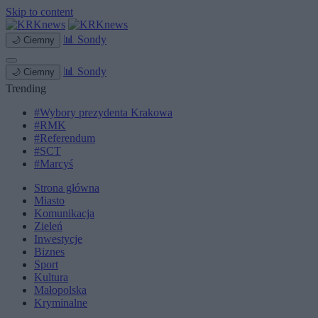
Skip to content
📊
Sondy
🌙
Ciemny
📊
Sondy
🌙
Ciemny
Trending
#Wybory prezydenta Krakowa
#RMK
#Referendum
#SCT
#Marcyś
Strona główna
Miasto
Komunikacja
Zieleń
Inwestycje
Biznes
Sport
Kultura
Małopolska
Kryminalne