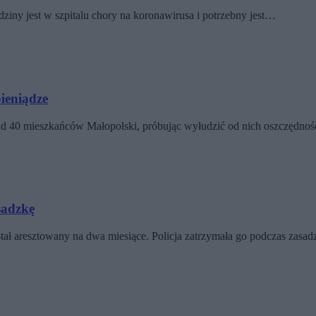
ziny jest w szpitalu chory na koronawirusa i potrzebny jest…
pieniądze
nad 40 mieszkańców Małopolski, próbując wyłudzić od nich oszczędno
sadzkę
tał aresztowany na dwa miesiące. Policja zatrzymała go podczas zasa