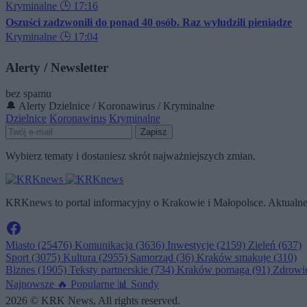
Kryminalne
🕒 17:16
Oszuści zadzwonili do ponad 40 osób. Raz wyłudzili pieniądze
Kryminalne
🕒 17:04
Alerty / Newsletter
bez spamu
🔔 Alerty
Dzielnice / Koronawirus / Kryminalne
Dzielnice
Koronawirus
Kryminalne
Zapisz
Wybierz tematy i dostaniesz skrót najważniejszych zmian.
KRKnews to portal informacyjny o Krakowie i Małopolsce. Aktualne 
Miasto
(25476)
Komunikacja
(3636)
Inwestycje
(2159)
Zieleń
(637)
Sport
(3075)
Kultura
(2955)
Samorząd
(36)
Kraków smakuje
(310)
Biznes
(1905)
Teksty partnerskie
(734)
Kraków pomaga
(91)
Zdrowi
Najnowsze
🔥
Popularne
📊
Sondy
2026 © KRK News, All rights reserved.