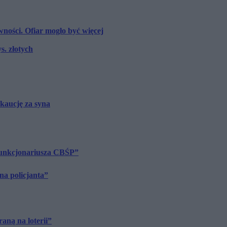
wności. Ofiar mogło być więcej
s. złotych
 kaucję za syna
funkcjonariusza CBŚP”
na policjanta”
ną na loterii”