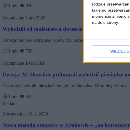
rodzaje przetwarzan
🕒 1 min
👁️ 636
takiemu przetwarzan
momencie zmienić swo
Kryminalne
3 gru 2020
na dole strony.
Wyłudzili od małżeństwa dwieście tysięcy złotych! Ja
Funkcjonariusze zatrzymali sprawców oszustwa „na policjanta” w K
🕒 1 min
👁️ 730
WIĘCEJ O
Kryminalne
19 lis 2020
Uwaga! W Skawinie próbowali wyłudzić pieniądze m
Oszuści niepokoili mieszkańców gminy Skawina. W środę próbowali 
🕒 1 min
👁️ 632
Reklama
Koronawirus
10 lis 2020
Nowa metoda oszustów w Krakowie – „na koronawirus