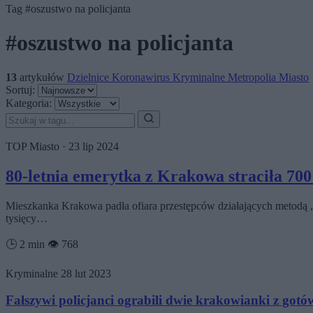
Tag
#oszustwo na policjanta
#oszustwo na policjanta
13
artykułów
Dzielnice
Koronawirus
Kryminalne
Metropolia
Miasto
Sortuj:
Kategoria:
TOP
Miasto
·
23 lip 2024
80-letnia emerytka z Krakowa straciła 700 
Mieszkanka Krakowa padła ofiara przestępców działających metodą „na
tysięcy…
🕒 2 min
👁️ 768
Kryminalne
28 lut 2023
Fałszywi policjanci ograbili dwie krakowianki z gotó