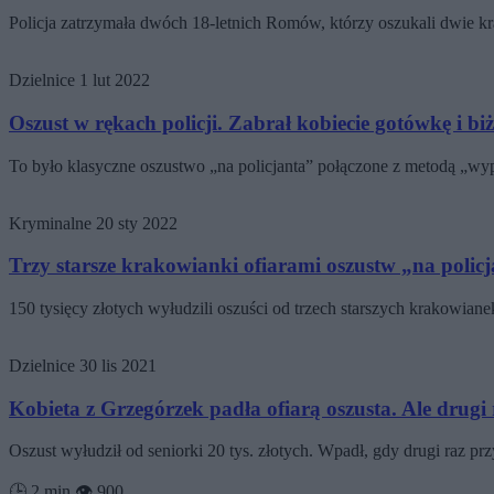
Policja zatrzymała dwóch 18-letnich Romów, którzy oszukali dwie 
Dzielnice
1 lut 2022
Oszust w rękach policji. Zabrał kobiecie gotówkę i bi
To było klasyczne oszustwo „na policjanta” połączone z metodą „
Kryminalne
20 sty 2022
Trzy starsze krakowianki ofiarami oszustw „na polic
150 tysięcy złotych wyłudzili oszuści od trzech starszych krakowia
Dzielnice
30 lis 2021
Kobieta z Grzegórzek padła ofiarą oszusta. Ale drugi 
Oszust wyłudził od seniorki 20 tys. złotych. Wpadł, gdy drugi raz p
🕒 2 min
👁️ 900