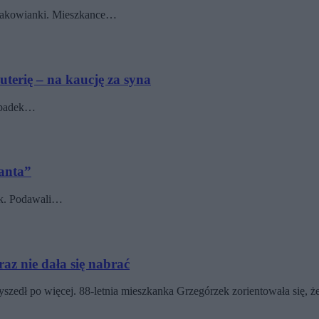
krakowianki. Mieszkance…
żuterię – na kaucję za syna
wypadek…
janta”
nek. Podawali…
raz nie dała się nabrać
rzyszedł po więcej. 88-letnia mieszkanka Grzegórzek zorientowała się, 