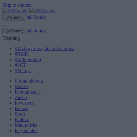
Skip to content
📊
Sondy
🌙
Ciemny
📊
Sondy
🌙
Ciemny
Trending
#Wybory prezydenta Krakowa
#RMK
#Referendum
#SCT
#Marcyś
Strona główna
Miasto
Komunikacja
Zieleń
Inwestycje
Biznes
Sport
Kultura
Małopolska
Kryminalne