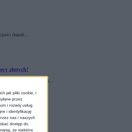
cjanci złapali…
ęcy złotych!
li zgłoszenie od 74-letniej…
 jak pliki cookie, i
syłane przez
ium i rozwój usług.
e i identyfikację
rzez nas i naszych
yskać dostęp do
ści zastosowali nowy…
iętaj, że niektóre