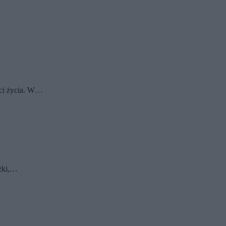
ści życia. W…
dzki,…