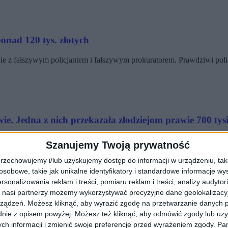
ponad 120 tys. złotych
ie z fałszywym policjantem i fałszywym prokuratorem. Prawdziwi poli
e. Jedna z nich przekazała złodziejom prawie 700 tysi
rzekazała im ponad 670 tysięcy złotych! Krakowscy policjanci odebra
Szanujemy Twoją prywatność
rzechowujemy i/lub uzyskujemy dostęp do informacji w urządzeniu, takich
obowe, takie jak unikalne identyfikatory i standardowe informacje wy
rsonalizowania reklam i treści, pomiaru reklam i treści, analizy audytor
 nasi partnerzy możemy wykorzystywać precyzyjne dane geolokalizacyjn
zi o „wygraną na loterii”
ządzeń. Możesz kliknąć, aby wyrazić zgodę na przetwarzanie danych p
nie z opisem powyżej. Możesz też kliknąć, aby odmówić zgody lub uz
kim Wschodzie, spadki po nieznanych krewnych z Afryki, a teraz oszu
ch informacji i zmienić swoje preferencje przed wyrażeniem zgody.
Pam