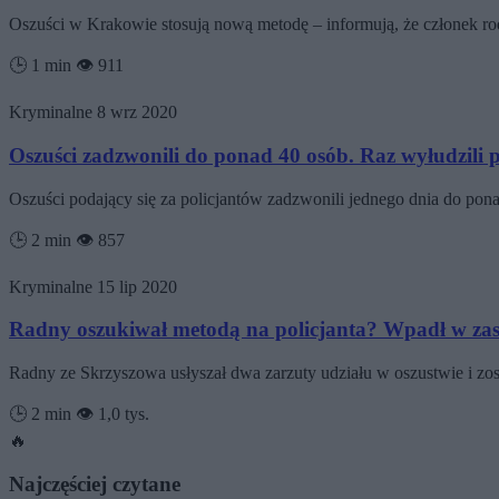
Oszuści w Krakowie stosują nową metodę – informują, że członek rod
🕒 1 min
👁️ 911
Kryminalne
8 wrz 2020
Oszuści zadzwonili do ponad 40 osób. Raz wyłudzili 
Oszuści podający się za policjantów zadzwonili jednego dnia do po
🕒 2 min
👁️ 857
Kryminalne
15 lip 2020
Radny oszukiwał metodą na policjanta? Wpadł w za
Radny ze Skrzyszowa usłyszał dwa zarzuty udziału w oszustwie i zos
🕒 2 min
👁️ 1,0 tys.
🔥
Najczęściej czytane