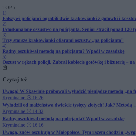
TOP 5
1)
Fałszywi policjanci ograbili dwie krakowianki z gotówki i koszto
2)
Udoskonalone oszustwo na policjanta. Senior stracił ponad 120 ty
3)
Trzy starsze krakowianki ofiarami oszustw „na policjanta”
4)
Radny oszukiwał metodą na policjanta? Wpadł w zasadzkę
5)
Oszust w rękach policji. Zabrał kobiecie gotówkę i biżuterię – na
📰
Czytaj też
Uwaga! W Skawinie próbowali wyłudzić pieniądze metodą „na 
Kryminalne
🕒 16:26
Wyłudzili od małżeństwa dwieście tysięcy złotych! Jak? Metodą „
Kryminalne
🕒 14:32
Radny oszukiwał metodą na policjanta? Wpadł w zasadzkę
Kryminalne
🕒 16:16
Uwaga, znów oszukują w Małopolsce. Tym razem chodzi o „wygra