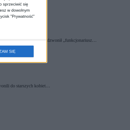
 sprzeciwić się
ożesz w dowolnym
zycisk "Prywatność"
a małżeństwa z Krakowa zadzwonił „funkcjonariusz…
ZAM SIĘ
onili do starszych kobiet…