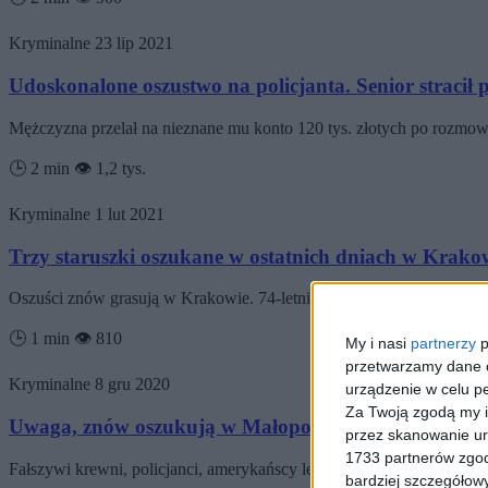
Kryminalne
23 lip 2021
Udoskonalone oszustwo na policjanta. Senior stracił 
Mężczyzna przelał na nieznane mu konto 120 tys. złotych po rozmow
🕒 2 min
👁️ 1,2 tys.
Kryminalne
1 lut 2021
Trzy staruszki oszukane w ostatnich dniach w Krakowi
Oszuści znów grasują w Krakowie. 74-letnia mieszkanka Krowodrzy p
🕒 1 min
👁️ 810
My i nasi
partnerzy
p
przetwarzamy dane os
Kryminalne
8 gru 2020
urządzenie w celu pe
Za Twoją zgodą my i
Uwaga, znów oszukują w Małopolsce. Tym razem chod
przez skanowanie ur
1733 partnerów zgod
Fałszywi krewni, policjanci, amerykańscy lekarze pracujący na Blis
bardziej szczegółowy