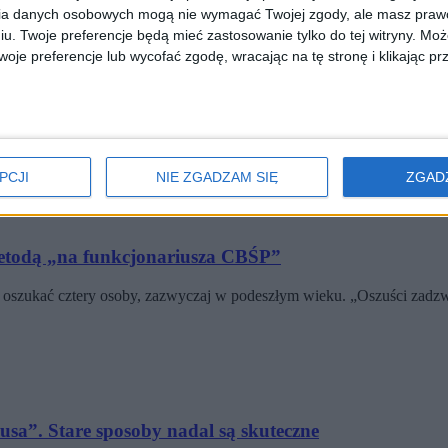
ia danych osobowych mogą nie wymagać Twojej zgody, ale masz prawo
iu. Twoje preferencje będą mieć zastosowanie tylko do tej witryny. M
je preferencje lub wycofać zgodę, wracając na tę stronę i klikając pr
k? Metodą „na policjanta”
rakowie. Teraz czwórka oszustów stanie przed sądem. 16 październik
PCJI
NIE ZGADZAM SIĘ
ZGAD
etodą „na funkcjonariusza CBŚP”
oszukać cztery osoby, zazwyczaj w podeszłym wieku. „Oszuści zadzw
a”. Stare sposoby nadal są skuteczne