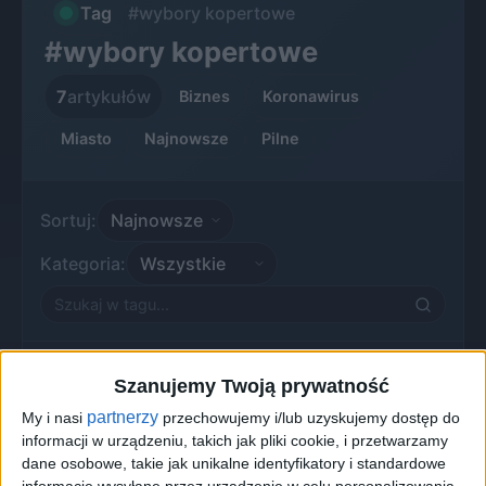
Tag
#wybory kopertowe
#wybory kopertowe
7
artykułów
Biznes
Koronawirus
Miasto
Najnowsze
Pilne
Sortuj:
Kategoria:
Szanujemy Twoją prywatność
partnerzy
My i nasi
przechowujemy i/lub uzyskujemy dostęp do
informacji w urządzeniu, takich jak pliki cookie, i przetwarzamy
dane osobowe, takie jak unikalne identyfikatory i standardowe
informacje wysyłane przez urządzenie w celu personalizowania