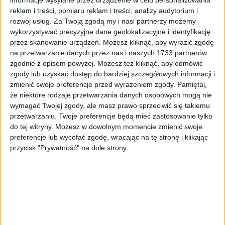
reklam i treści, pomiaru reklam i treści, analizy audytorium i
rozwój usług.
Za Twoją zgodą my i nasi partnerzy możemy
wykorzystywać precyzyjne dane geolokalizacyjne i identyfikację
przez skanowanie urządzeń. Możesz kliknąć, aby wyrazić zgodę
TOP
Biznes
·
27 maj 2021
na przetwarzanie danych przez nas i naszych 1733 partnerów
zgodnie z opisem powyżej. Możesz też kliknąć, aby odmówić
Mocny wywiad wicepremiera z
zgody lub uzyskać dostęp do bardziej szczegółowych informacji i
Krakowa. „Racja była po mojej stronie”
zmienić swoje preferencje przed wyrażeniem zgody.
Pamiętaj,
Jarosław Gowin udzielił długiego wywiadu
że niektóre rodzaje przetwarzania danych osobowych mogą nie
„Rzeczpospolitej”. Opowiadał m.in. o hakach,
wymagać Twojej zgody, ale masz prawo sprzeciwić się takiemu
jakie zbierane są na polityków Porozumienia.
przetwarzaniu. Twoje preferencje będą mieć zastosowanie tylko
W pewnym momencie wywiadu Gowin
do tej witryny. Możesz w dowolnym momencie zmienić swoje
stwierdził, że o hakach…
preferencje lub wycofać zgodę, wracając na tę stronę i klikając
przycisk "Prywatność" na dole strony.
Koronawirus
5 maj 2020
Wybory prezydenckie 2020. Czy
PiS nie uzna uchwały Senatu
odrzucającej głosowanie
Senatorowie PiS robią
korespondencyjne?
wszystko, by tak przedłużać
obrady Senatu, by…