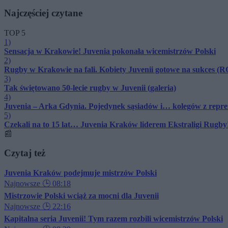
Najczęściej czytane
TOP 5
1)
Sensacja w Krakowie! Juvenia pokonała wicemistrzów Polski
2)
Rugby w Krakowie na fali. Kobiety Juvenii gotowe na sukce
3)
Tak świętowano 50-lecie rugby w Juvenii (galeria)
4)
Juvenia – Arka Gdynia. Pojedynek sąsiadów i… kolegów z repre
5)
Czekali na to 15 lat… Juvenia Kraków liderem Ekstraligi Rugby
📰
Czytaj też
Juvenia Kraków podejmuje mistrzów Polski
Najnowsze
🕒 08:18
Mistrzowie Polski wciąż za mocni dla Juvenii
Najnowsze
🕒 22:16
Kapitalna seria Juvenii! Tym razem rozbili wicemistrzów Polski