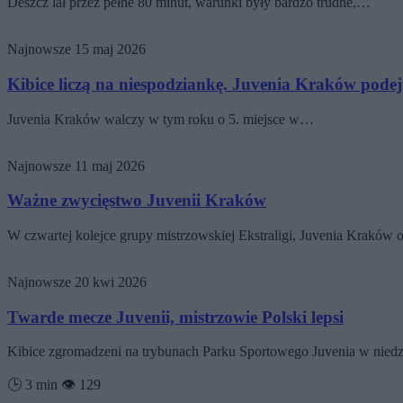
Deszcz lał przez pełne 80 minut, warunki były bardzo trudne,…
Najnowsze
15 maj 2026
Kibice liczą na niespodziankę. Juvenia Kraków pod
Juvenia Kraków walczy w tym roku o 5. miejsce w…
Najnowsze
11 maj 2026
Ważne zwycięstwo Juvenii Kraków
W czwartej kolejce grupy mistrzowskiej Ekstraligi, Juvenia Kraków
Najnowsze
20 kwi 2026
Twarde mecze Juvenii, mistrzowie Polski lepsi
Kibice zgromadzeni na trybunach Parku Sportowego Juvenia w niedzi
🕒 3 min
👁️ 129