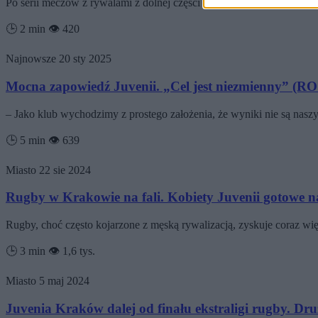
Po serii meczów z rywalami z dolnej części tabeli, dla Juvenii Krak
🕒 2 min
👁️ 420
Najnowsze
20 sty 2025
Mocna zapowiedź Juvenii. „Cel jest niezmienny” 
– Jako klub wychodzimy z prostego założenia, że wyniki nie są nas
🕒 5 min
👁️ 639
Miasto
22 sie 2024
Rugby w Krakowie na fali. Kobiety Juvenii gotow
Rugby, choć często kojarzone z męską rywalizacją, zyskuje coraz w
🕒 3 min
👁️ 1,6 tys.
Miasto
5 maj 2024
Juvenia Kraków dalej od finału ekstraligi rugby. Dru