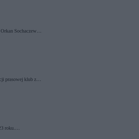
len Orkan Sochaczew…
cji prasowej klub z…
023 roku.…