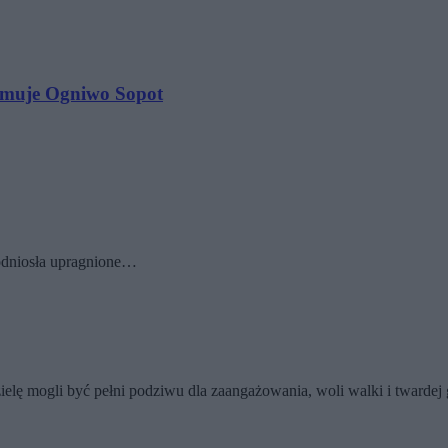
ejmuje Ogniwo Sopot
 odniosła upragnione…
elę mogli być pełni podziwu dla zaangażowania, woli walki i twarde