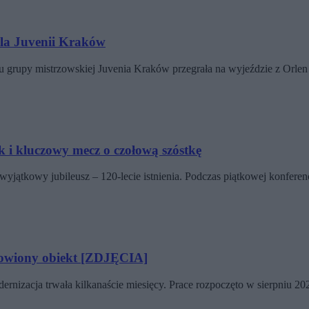
dla Juvenii Kraków
iu grupy mistrzowskiej Juvenia Kraków przegrała na wyjeździe z Or
k i kluczowy mecz o czołową szóstkę
jątkowy jubileusz – 120-lecie istnienia. Podczas piątkowej konferen
owiony obiekt [ZDJĘCIA]
ernizacja trwała kilkanaście miesięcy. Prace rozpoczęto w sierpniu 2