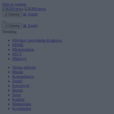
Skip to content
📊
Sondy
🌙
Ciemny
📊
Sondy
🌙
Ciemny
Trending
#Wybory prezydenta Krakowa
#RMK
#Referendum
#SCT
#Marcyś
Strona główna
Miasto
Komunikacja
Zieleń
Inwestycje
Biznes
Sport
Kultura
Małopolska
Kryminalne