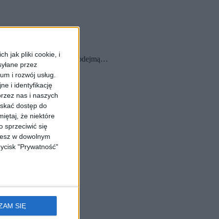
 jak pliki cookie, i
ionego stadionu „Smoki” podejmą…
syłane przez
ium i rozwój usług.
e i identyfikację
rzez nas i naszych
yskać dostęp do
iętaj, że niektóre
 sprzeciwić się
ożesz w dowolnym
zycisk "Prywatność"
ZAM SIĘ