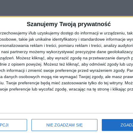
Szanujemy Twoją prywatność
” wracają na swój odnowiony stadion
rzechowujemy i/lub uzyskujemy dostęp do informacji w urządzeniu, takich
montowane obiekty przy Błoniach. W niedzielę na inaugurację odnow
obowe, takie jak unikalne identyfikatory i standardowe informacje wy
rsonalizowania reklam i treści, pomiaru reklam i treści, analizy audytor
 nasi partnerzy możemy wykorzystywać precyzyjne dane geolokalizacyjn
ządzeń. Możesz kliknąć, aby wyrazić zgodę na przetwarzanie danych p
nie z opisem powyżej. Możesz też kliknąć, aby odmówić zgody lub uz
ch informacji i zmienić swoje preferencje przed wyrażeniem zgody.
Pam
ia danych osobowych mogą nie wymagać Twojej zgody, ale masz prawo
 tym sezonie straciła punkty. Smoki uległy na własnym terenie…
iu. Twoje preferencje będą mieć zastosowanie tylko do tej witryny. M
je preferencje lub wycofać zgodę, wracając na tę stronę i klikając pr
PCJI
NIE ZGADZAM SIĘ
ZGAD