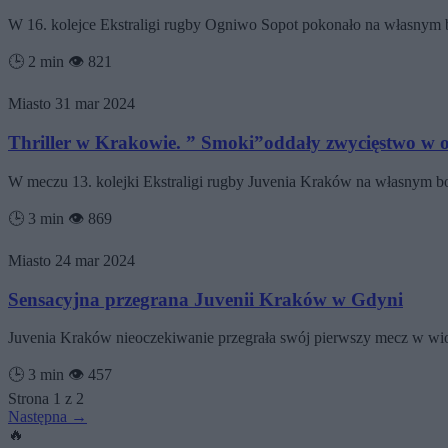
W 16. kolejce Ekstraligi rugby Ogniwo Sopot pokonało na własnym 
🕒 2 min
👁️ 821
Miasto
31 mar 2024
Thriller w Krakowie. ” Smoki”oddały zwycięstwo w os
W meczu 13. kolejki Ekstraligi rugby Juvenia Kraków na własnym 
🕒 3 min
👁️ 869
Miasto
24 mar 2024
Sensacyjna przegrana Juvenii Kraków w Gdyni
Juvenia Kraków nieoczekiwanie przegrała swój pierwszy mecz w wiose
🕒 3 min
👁️ 457
Strona 1 z 2
Następna →
🔥