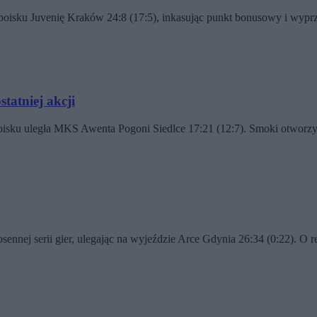
boisku Juvenię Kraków 24:8 (17:5), inkasując punkt bonusowy i wyp
tatniej akcji
boisku uległa MKS Awenta Pogoni Siedlce 17:21 (12:7). Smoki otwor
nnej serii gier, ulegając na wyjeździe Arce Gdynia 26:34 (0:22). O 