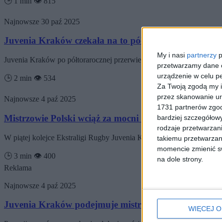
🕒 1 min
👁️ 815
Najnowsze
30 paź 2025
Juvenia Kraków czekała na to półtora roku. „Smoki
My i nasi
partnerzy
p
Juvenia Kraków po półtorarocznej przerwie powraca na swoje wyre
przetwarzamy dane os
urządzenie w celu pe
🕒 2 min
👁️ 534
Za Twoją zgodą my i
przez skanowanie ur
Najnowsze
4 paź 2025
1731 partnerów zgod
Mistrzowie Polski wciąż za mocni dla Juvenii
bardziej szczegółowy
rodzaje przetwarzan
W piątej kolejce Ekstraligi Rugby Juvenia Kraków po raz pierwszy w
takiemu przetwarzan
momencie zmienić swo
🕒 3 min
👁️ 400
na dole strony.
Reklama
Najnowsze
4 paź 2025
Juvenia Kraków podejmuje mistrzów Polski
WIĘCEJ O