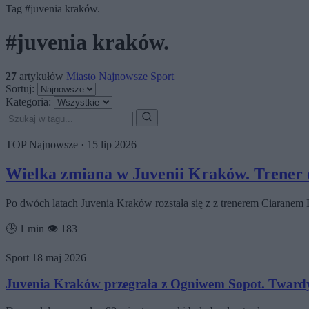
Tag
#juvenia kraków.
#juvenia kraków.
27
artykułów
Miasto
Najnowsze
Sport
Sortuj:
Kategoria:
TOP
Najnowsze
·
15 lip 2026
Wielka zmiana w Juvenii Kraków. Trener o
Po dwóch latach Juvenia Kraków rozstała się z z trenerem Ciaran
🕒 1 min
👁️ 183
Sport
18 maj 2026
Juvenia Kraków przegrała z Ogniwem Sopot. Tward