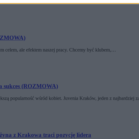
ów przyszedł czas na pierwszy poważny test, jakim bez…
(ROZMOWA)
zym celem, ale efektem naszej pracy. Chcemy być klubem,…
e na sukces (ROZMOWA)
iększą popularność wśród kobiet. Juvenia Kraków, jeden z najbardzie
żyna z Krakowa traci pozycję lidera