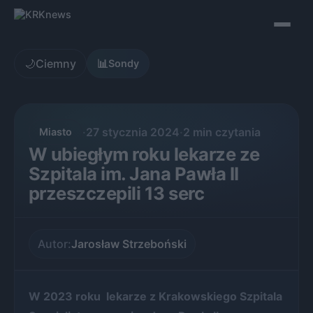
Skip
to
content
🌙
Ciemny
📊
Sondy
·
27 stycznia 2024
·
2 min czytania
Miasto
W ubiegłym roku lekarze ze
Szpitala im. Jana Pawła II
przeszczepili 13 serc
Autor:
Jarosław Strzeboński
W 2023 roku lekarze z Krakowskiego Szpitala