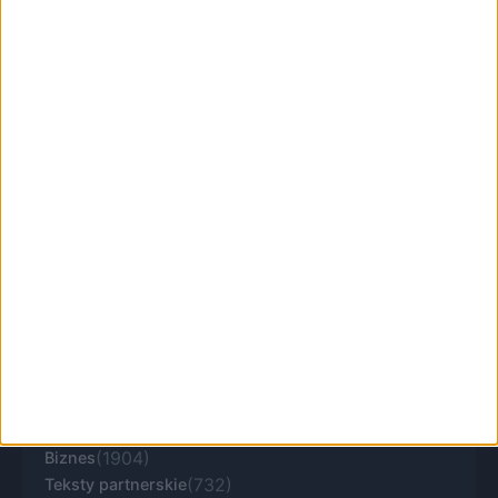
KRKnews to portal informacyjny o Krakowie i
Małopolsce. Aktualne wiadomości, lokalna
polityka, komunikacja, inwestycje, kultura i
sprawy ważne dla mieszkańców regionu.
(25465)
(3074)
Miasto
Sport
(3636)
(2954)
Komunikacja
Kultura
(2158)
(36)
Inwestycje
Samorząd
(636)
(310)
Zieleń
Kraków smakuje
(1904)
Biznes
(732)
Teksty partnerskie