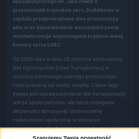
Specjalistycznego im. Jana Pawła II
przeszczepili trzynaście serc. Dodatkowo w
szpitalu przeprowadzano dwa przeszczepy
płuc oraz dziewiętnaście wszczepień pomp
mechanicznego wspomagania krążenia lewej
komory serca LVA
D.
Od 2005 roku w dniu 26 stycznia obchodzony
jest Ogólnopolski Dzień Transplantacji w
rocznicę pierwszego udanego przeszczepu
nerki pobranej od osoby zmarłej. Celem tego
święta jest upowszechnienie idei transplantacji
wśród społeczeństwa, ale także rozwijanie
aktywności donacyjnej i podnoszenie
świadomości społecznej w obszarze
transplantologii, ale także szpiku kostnego i
krwiotwórczych komórek macierzystych.
Szanujemy Twoją prywatność