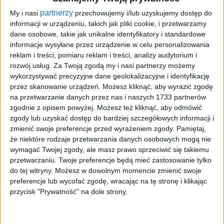
partnerzy
My i nasi
przechowujemy i/lub uzyskujemy dostęp do
Według danych Centrum Organizacyjno-
informacji w urządzeniu, takich jak pliki cookie, i przetwarzamy
Koordynacyjnego ds. Transplantacji
dane osobowe, takie jak unikalne identyfikatory i standardowe
informacje wysyłane przez urządzenie w celu personalizowania
„Poltransplant” na przeszczep narządu w
reklam i treści, pomiaru reklam i treści, analizy audytorium i
naszym kraju czeka obecnie blisko 2 tys. osób.
rozwój usług.
Za Twoją zgodą my i nasi partnerzy możemy
Najwięcej z nich potrzebuje zdrowej nerki.
wykorzystywać precyzyjne dane geolokalizacyjne i identyfikację
przez skanowanie urządzeń. Możesz kliknąć, aby wyrazić zgodę
Dodatkowo na liście zakwalifikowanych do
na przetwarzanie danych przez nas i naszych 1733 partnerów
transplantacji tkanek oka znajduje się ponad
zgodnie z opisem powyżej. Możesz też kliknąć, aby odmówić
3,4 tys. osób.
zgody lub uzyskać dostęp do bardziej szczegółowych informacji i
zmienić swoje preferencje przed wyrażeniem zgody.
Pamiętaj,
że niektóre rodzaje przetwarzania danych osobowych mogą nie
W naszym regionie medycy wykonują
wymagać Twojej zgody, ale masz prawo sprzeciwić się takiemu
przeszczepy serc, nerek, szpiku, rogówki, a od
przetwarzaniu. Twoje preferencje będą mieć zastosowanie tylko
ubiegłego roku także płuc. Te ostatnie są
do tej witryny. Możesz w dowolnym momencie zmienić swoje
preferencje lub wycofać zgodę, wracając na tę stronę i klikając
przeszczepiane przez Krakowski Szpital
przycisk "Prywatność" na dole strony.
Specjalistyczny im. Jana Pawła II, gdzie
dotychczas przeprowadzono dwa takie zabiegi.