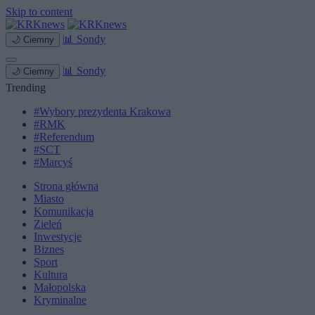
Skip to content
📊
Sondy
🌙
Ciemny
📊
Sondy
🌙
Ciemny
Trending
#Wybory prezydenta Krakowa
#RMK
#Referendum
#SCT
#Marcyś
Strona główna
Miasto
Komunikacja
Zieleń
Inwestycje
Biznes
Sport
Kultura
Małopolska
Kryminalne