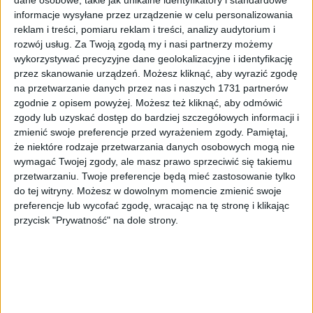
prezydenta ułatwi nowemu gospodarzowi rządzenie miastem. I to
informacje wysyłane przez urządzenie w celu personalizowania
bez względu na to,…
reklam i treści, pomiaru reklam i treści, analizy audytorium i
🕒 3 min
👁️ 364
rozwój usług.
Za Twoją zgodą my i nasi partnerzy możemy
wykorzystywać precyzyjne dane geolokalizacyjne i identyfikację
Polityka
9 cze 2026
przez skanowanie urządzeń. Możesz kliknąć, aby wyrazić zgodę
na przetwarzanie danych przez nas i naszych 1731 partnerów
Monika Piątkowska prezydentem Krakowa? To nie
zgodnie z opisem powyżej. Możesz też kliknąć, aby odmówić
takie proste… [analiza]
zgody lub uzyskać dostęp do bardziej szczegółowych informacji i
zmienić swoje preferencje przed wyrażeniem zgody.
Pamiętaj,
Monika Piątkowska to wspólna kandydatka Koalicji Obywatelskiej
że niektóre rodzaje przetwarzania danych osobowych mogą nie
i Polskiego Stronnictwa…
wymagać Twojej zgody, ale masz prawo sprzeciwić się takiemu
przetwarzaniu. Twoje preferencje będą mieć zastosowanie tylko
Najnowsze
5 cze 2026
do tej witryny. Możesz w dowolnym momencie zmienić swoje
preferencje lub wycofać zgodę, wracając na tę stronę i klikając
Jaki powinien być kandydat Koalicji Obywatelskiej
przycisk "Prywatność" na dole strony.
na prezydenta Krakowa? Zupełnie inny niż
odwołany Aleksander Miszalski
Koalicja Obywatelska jako jedna z nielicznych nie wskazała jeszcze
swojego…