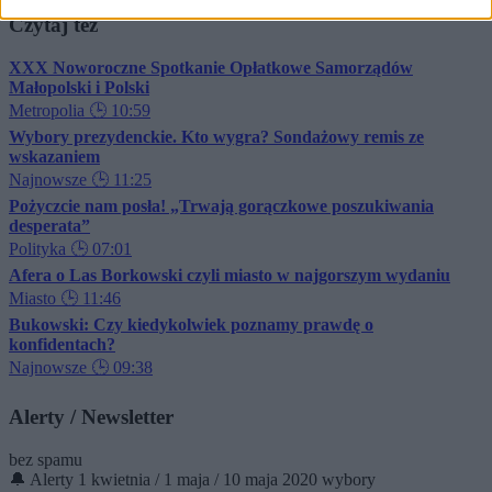
Czytaj też
XXX Noworoczne Spotkanie Opłatkowe Samorządów
Małopolski i Polski
Metropolia
🕒 10:59
Wybory prezydenckie. Kto wygra? Sondażowy remis ze
wskazaniem
Najnowsze
🕒 11:25
Pożyczcie nam posła! „Trwają gorączkowe poszukiwania
desperata”
Polityka
🕒 07:01
Afera o Las Borkowski czyli miasto w najgorszym wydaniu
Miasto
🕒 11:46
Bukowski: Czy kiedykolwiek poznamy prawdę o
konfidentach?
Najnowsze
🕒 09:38
Alerty / Newsletter
bez spamu
🔔 Alerty
1 kwietnia / 1 maja / 10 maja 2020 wybory