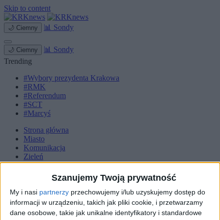
Skip to content
📊
Sondy
🌙
Ciemny
📊
Sondy
🌙
Ciemny
Trending
#Wybory prezydenta Krakowa
#RMK
#Referendum
#SCT
#Marcyś
Strona główna
Miasto
Komunikacja
Zieleń
Inwestycje
Biznes
Szanujemy Twoją prywatność
Sport
Kultura
My i nasi
partnerzy
przechowujemy i/lub uzyskujemy dostęp do
Małopolska
informacji w urządzeniu, takich jak pliki cookie, i przetwarzamy
Kryminalne
dane osobowe, takie jak unikalne identyfikatory i standardowe