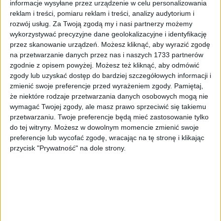
informacje wysyłane przez urządzenie w celu personalizowania
W tym artykule
reklam i treści, pomiaru reklam i treści, analizy audytorium i
rozwój usług.
Za Twoją zgodą my i nasi partnerzy możemy
Szybkie fakty
wykorzystywać precyzyjne dane geolokalizacyjne i identyfikację
przez skanowanie urządzeń. Możesz kliknąć, aby wyrazić zgodę
Kategoria
Miasto
na przetwarzanie danych przez nas i naszych 1733 partnerów
Data
14 marca 2016
zgodnie z opisem powyżej. Możesz też kliknąć, aby odmówić
Czytanie
~1 min
zgody lub uzyskać dostęp do bardziej szczegółowych informacji i
Miasto
·
14 marca 2016
·
1 min czytania
Tryb czytania
zmienić swoje preferencje przed wyrażeniem zgody.
Pamiętaj,
Małopolska ma nowego kuratora oświaty
że niektóre rodzaje przetwarzania danych osobowych mogą nie
wymagać Twojej zgody, ale masz prawo sprzeciwić się takiemu
Autor:
Michał Lop
Aktualizacja:
14.03.2016
Lokalizacja:
Kraków
przetwarzaniu. Twoje preferencje będą mieć zastosowanie tylko
do tej witryny. Możesz w dowolnym momencie zmienić swoje
preferencje lub wycofać zgodę, wracając na tę stronę i klikając
Małopolska ma nowego kuratora oświaty. Zgodnie z
przycisk "Prywatność" na dole strony.
wcześniejszymi podejrzeniami została nim Barbara Nowak,
która do tej pory zasiadała w Radzie Miasta Krakowa. Przed
kilkoma dniami Nowak zrzekła się mandatu radnego, a dziś
przyjęła z rąk wojewody Józefa Pilcha nominację na
stanowisko Małopolskiego Kuratora Oświaty, które do tej pory
zajmowała Aleksandra Palczewska.
Nowa kurator oświaty zapowiada, że szkoły mają być bardziej
przyjazne dla uczniów i rodziców, ale również dla nauczycieli,