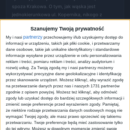
spoza Krakowa. O tym, jak wąska jest
jednokierunkowa ul. Kopernika, nikogo z
krakowian nie trzeba dodatkowo przekonywać,
Szanujemy Twoją prywatność
oprócz urzędników, którzy planując ruch po
partnerzy
My i nasi
przechowujemy i/lub uzyskujemy dostęp do
centrum Krakowa, chyba nigdy nie próbowali
informacji w urządzeniu, takich jak pliki cookie, i przetwarzamy
podróżować samochodem.
dane osobowe, takie jak unikalne identyfikatory i standardowe
informacje wysyłane przez urządzenie w celu personalizowania
reklam i treści, pomiaru reklam i treści, analizy audytorium i
rozwój usług.
Za Twoją zgodą my i nasi partnerzy możemy
wykorzystywać precyzyjne dane geolokalizacyjne i identyfikację
przez skanowanie urządzeń. Możesz kliknąć, aby wyrazić zgodę
na przetwarzanie danych przez nas i naszych 1731 partnerów
zgodnie z opisem powyżej. Możesz też kliknąć, aby odmówić
Opłata uiszczona, ale o
zgody lub uzyskać dostęp do bardziej szczegółowych informacji i
zaparkowaniu nie ma
zmienić swoje preferencje przed wyrażeniem zgody.
Pamiętaj,
mowy
że niektóre rodzaje przetwarzania danych osobowych mogą nie
Miejsce to oferuje do parkowania wypełnioną
wymagać Twojej zgody, ale masz prawo sprzeciwić się takiemu
przetwarzaniu. Twoje preferencje będą mieć zastosowanie tylko
po brzegi samochodami ulicę Kopernika,
do tej witryny. Możesz w dowolnym momencie zmienić swoje