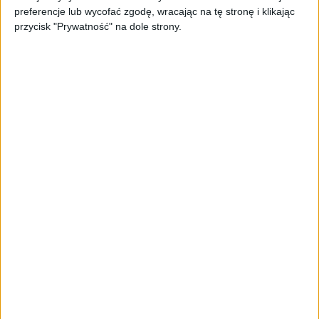
Strzelecką i Botaniczną oraz parking przy
preferencje lub wycofać zgodę, wracając na tę stronę i klikając
Śniadeckich, za który trzeba zapłacić 4,50
przycisk "Prywatność" na dole strony.
złotych za godzinę. Opłata wcale nie
gwarantuje jednak, że zaparkujemy swój
samochód i to mimo, że to parking wyznaczony
przez dyrekcję szpitala. Opłata pobierana jest
bowiem za sam wjazd, gwarancji wolnych
miejsc nie ma.
– Jestem zbulwersowany, wiozłem moją chorą
żonę na wizytę do specjalisty na którą czekała
od kilku miesięcy. Płacę za parking, wjeżdżam
przez szlaban i nie mam gdzie zaparkować
samochodu. Wcześniej próbowałem
zaparkować na ulicy Kopernika, ale tam szpilki
nie wciśniesz. Nie wiem, jak następnym razem
tu zaparkuję – pisze w liście do naszej redakcji