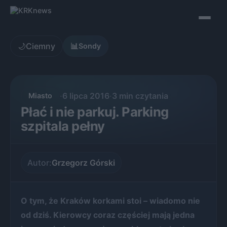
Skip
to
content
🌙
Ciemny
📊
Sondy
·
6 lipca 2016
·
3 min czytania
Miasto
Płać i nie parkuj. Parking
szpitala pełny
Autor:
Grzegorz Górski
O tym, że Kraków korkami stoi – wiadomo nie
od dziś. Kierowcy coraz częściej mają jedna